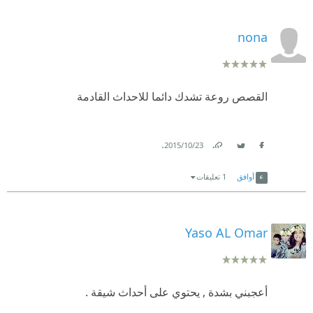
nona
القصص روعة تشدك دائما للاحداث القادمة
.
23‏/10‏/2015
Link
Twitter
Facebook
أوافق
1 تعليقات
Yaso AL Omar
أعجبني بشدة , يحتوي على أحداث شيقة .