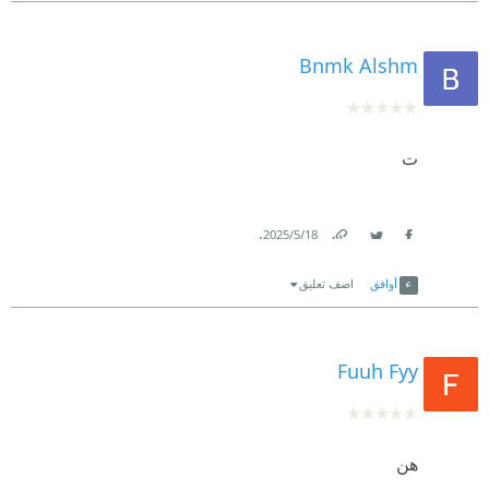
Bnmk Alshm
ت
.
18‏/5‏/2025
Link
Twitter
Facebook
أوافق
اضف تعليق
Fuuh Fyy
هن