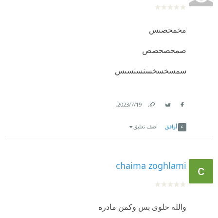
مخمحصىس
صمحصحصص
سمسخسخسنسنسىس
.
19‏/7‏/2023
Link
Twitter
Facebook
أوافق
اضف تعليق
chaima zoghlami
والله حلوى بس وكمن مادره