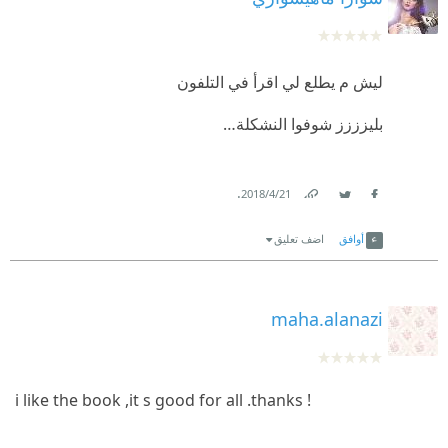
ليش م يطلع لي اقرأ في التلفون
بليزززز شوفوا النشكلة…
.
21‏/4‏/2018
Link
Twitter
Facebook
أوافق
اضف تعليق
maha.alanazi
i like the book ,it s good for all .thanks !