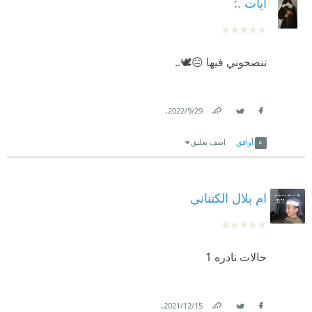
ايات .:
تنصحوني فيها 😐🕊..
.
29‏/9‏/2022
Link
Twitter
Facebook
أوافق
اضف تعليق
ام بلال الكتناني
حالات نادره 1
.
15‏/12‏/2021