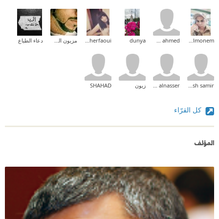
Waled Abd Elmonem
dina essam ahmed
dunya
Rajaâ Elmir Cherfaoui
مزيون الشحوح
دعاء الطباع
ftoosh samir
momo alnasser
زيون
SHAHAD
كل القرّاء
المؤلف