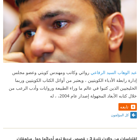
عبد الوهاب السيد الرفاعي
روائي وكاتب ومهندس كويتي وعضو مجلس
إدارة رابطة الأدباء الكويتيين ، ويعتبر من أوائل الكتاب الكويتيين وربما
الخليجيين الذين كتبوا في عالم ما وراء الطبيعة وروايات وأدب الرعب من
خلال كتابه الأبعاد المجهولة إصدار عام 2004، ، له
تابعه
كل المؤلفون
اقتباسات من حالات نادرة 3 - قصص غريبة تدور أحداثها حول مراهقات