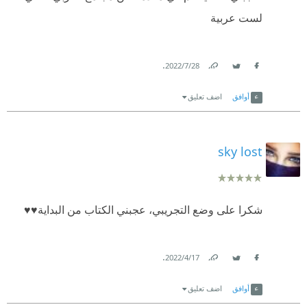
لست عربية
.
28‏/7‏/2022
Link
Twitter
Facebook
أوافق
اضف تعليق
sky lost
شكرا على وضع التجريبي، عجبني الكتاب من البداية♥️♥️
.
17‏/4‏/2022
Link
Twitter
Facebook
أوافق
اضف تعليق