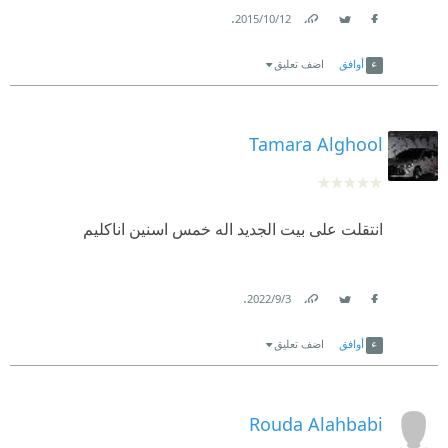
.
12‏/10‏/2015
Link
Twitter
Facebook
أوافق
اضف تعليق
Tamara Alghool
انتقلت على بيت الجديد اله خمس اسنين اناكليم
.
3‏/9‏/2022
Link
Twitter
Facebook
أوافق
اضف تعليق
Rouda Alahbabi