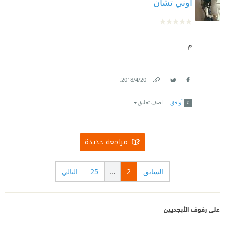
أوني تشان
م
.
20‏/4‏/2018
Link
Twitter
Facebook
أوافق
اضف تعليق
مراجعة جديدة
السابق
2
...
25
التالي
على رفوف الأبجديين