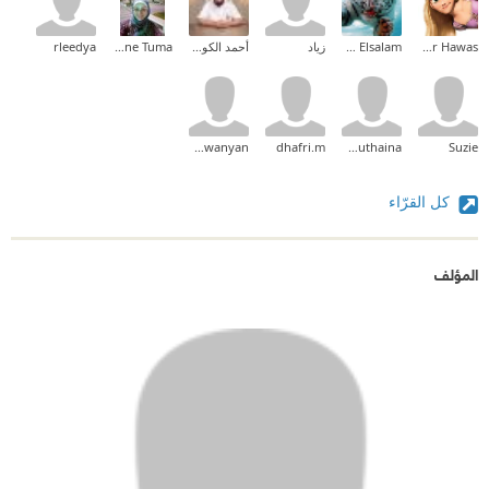
Hadeer Hawas
Ehab Mohammed Abd Elsalam
زياد
أحمد الكودي
Nadia Yassine Tuma
rleedya
mahawanyan
dhafri.m
Drbouthaina
Suzie
كل القرّاء
المؤلف