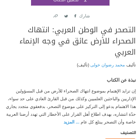
اشتر
شارك
Link
Twitter
Facebook
التصحر في الوطن العربي: انتهاك
الصحراء للأرض عائق في وجه الإنماء
العربي
تأليف
محمد رضوان خولى
(تأليف)
نبذة عن الكتاب
إن تزايد الإهتمام بموضوع انتهاك الصحراء للأرض من قبل المسؤولين
الإداريين والباحثين العلميين وكذلك من قبل القارئ العادي على حد سواء،
هذا الاهتمام يدعو إلى التركيز على موضوع التصحر، بدفعقوي متجدد يجاري
حدّة انتشاره، بهدف اطلاع أهل القرار على الأخطار التي تهدد أرضنا العربية
خاصة وأن التصحر يبتلع كل عام
... المزيد
التصنيف