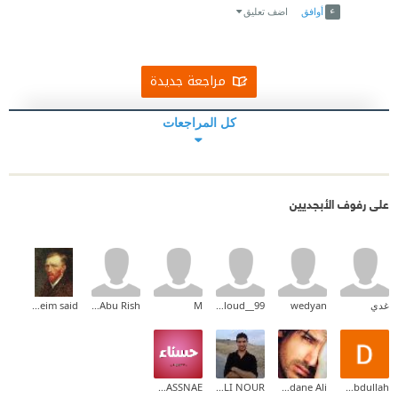
أوافق
اضف تعليق
مراجعة جديدة
كل المراجعات
على رفوف الأبجديين
غدي
wedyan
kholoud__99
M
Ala Abu Rish
moneim said
ELHAJI HASSNAE
AKLI NOUR
Alwhdane Ali
Dina Abdullah