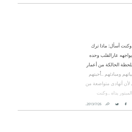
Link
Twitter
Facebook
.وكنت أسأل: ماذا ترك
 يواجهه عارالقلب وحده
للحظة الحالكة من أعمار
اتهم ومبادئهم ..أحبتهم
ي لأن أتهادى متواضعة من
لمبتور يداه ..وكنت
ة فلم يعد بوسعها أن تؤمن
.
26‏/7‏/2013
Facebook
Twitter
Link
ي مسوح الملائكة حين يشكر