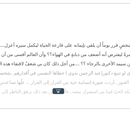
 كشخصٍ قرر يوماً أن يلقي بإيمانه على قارعة الحياة ليكمل سيره أعزل...
و مرةً ليفترض أنه أضعف من ذبابةٍ في الهواء؟؟ وأن العالم أقسى من أن
سيمد الأخرى بالرجاء ؟؟ ....من أجل ذلك كان بي شغفٌ لاقتفاء هذه ا
ودّي لو تتبع دكتور(عبد الرحمن بدوي ) خطاها النفسي في أقدارهم ..شخصي
قبور ..أردت صورة إنسانية حية من القرار إلى القرار ... علّها تساعدن
لكه الحيّ فينا من استمرار نبضه...فأراهم من بعد ذلك برفق الناظر إلى ا
ائلاً: ((أنه نتيجة لازمة لحالة النفس التي استنفذت كل إمكانياتها الديني
لة ((أفرأيت الذي اتخذ إلهه هواه ))....أردت لنفسي قلباً سمحاً لا يرتد