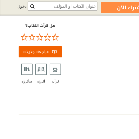
ترك الآن
دخول
هل قرأت الكتاب؟
مراجعة جديدة
قرأته
أقرؤه
سأقرؤه