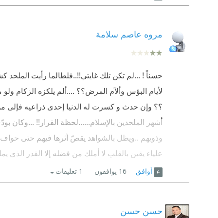
مروه عاصم سلامة
حسناً ! ...لم تكن تلك غايتي!!..فلطالما رأيت الملحد
لأيام البؤس وألآم المرض؟؟ ....ألم يلكزه الزكام ول
؟؟ وإن حدث و كسرت له الدنيا إحدى ذراعيه فإلى من 
أشهر الملحدين بالإسلام......لحظة القرار!! ...وكان ب
وذويهم ..ويظل بالشواهد يقصّ أثرها فيهم حتى حواف ال
علياء يقينٍ بالقلب لا أملك من فضله إلا القدر الذي يم
سأقتبس حينها صادقة لا مدّعية تعريفه الحاني للإلحاد ق
أوافق
16
يوافقون
1 تعليقات
بعد )) وأن أرى في حالي أكثر منهم انعكاسا للآية الجلي
الله إيمان قلبه ويرجوه صادقاً لسواه...فلم أجد!!
حسن حسن