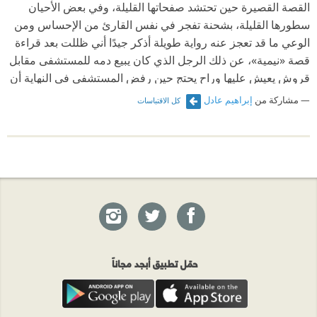
القصة القصيرة حين تحتشد صفحاتها القليلة، وفي بعض الأحيان
سطورها القليلة، بشحنة تفجر في نفس القارئ من الإحساس ومن
الوعي ما قد تعجز عنه رواية طويلة أذكر جيدًا أني ظللت بعد قراءة
قصة «نيمية»، عن ذلك الرجل الذي كان يبيع دمه للمستشفى مقابل
قروش يعيش عليها وراح يحتج حين رفض المستشفى في النهاية أن
يأخذ دمه لإصابته بالأنيميا. أذكر جيدا صرخة احتجاجه الأخيرة «نيمية
مشاركة من
إبراهيم عادل
كل الاقتباسات
إيه؟» وأذكر جيدًا أني بكيت.
‫لو أن قد كانت في القصة كلمة تفلسف
واحدة، عبارة تزيد عن اللازم أو نهاية غير التي انتهت إليها لما تحققت
صدمتها العبقرية تلك.
حمّل تطبيق أبجد مجاناً