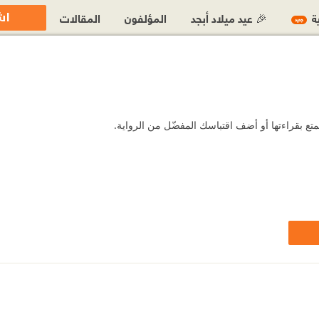
اش
ية
🎉 عيد ميلاد أبجد
المؤلفون
المقالات
جديد
متع بقراءتها أو أضف اقتباسك المفضّل من الرواية.