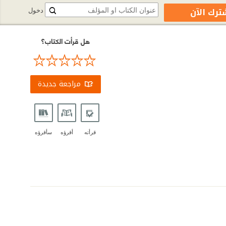
ترك الآن
دخول
هل قرأت الكتاب؟
مراجعة جديدة
قرأته
أقرؤه
سأقرؤه