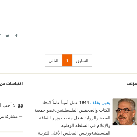
itter
Facebook
السابق
1
التالي
مؤلف
اقتباسات من ج
يحيى يخلف
1944
عمل أميناً عاماً لاتحاد
لا أحب 
الكتاب والصحفيين الفلسطينيين.عضو جمعية
مشاركة من
القصة والرواية.شغل منصب وزير الثقافة
والإعلام في السلطة الوطنية
الفلسطينيةورئيس المجلس الأعلى للتربية