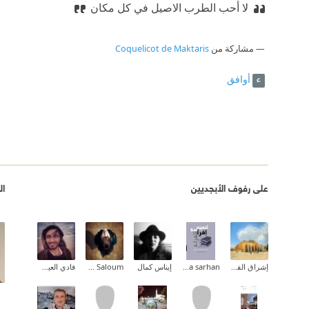
لا أحب الطرب الاصيل في كل مكان
مشاركة من
Coquelicot de Maktaris
أوافق
على رفوف الأبجديين
ال
إشراق الفطافطة (Ishraq Abdelrahman)
Dina sarhan
إيناس كمال
Islam Abu Saloum
فادي العيسوي | Fady Issawi