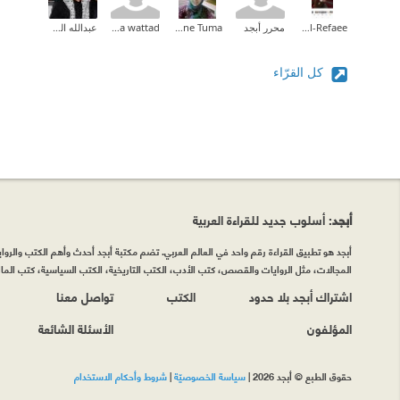
Fatma Al-Refaee
محرر أبجد
Nadia Yassine Tuma
rasha wattad
عبدالله الخطيب
كل القرّاء
أبجد
: أسلوب جديد للقراءة العربية
أبجد هو تطبيق القراءة رقم واحد في العالم العربي. تضم مكتبة أبجد أحدث وأهم الكتب والروايات
المجالات، مثل الروايات والقصص، كتب الأدب، الكتب التاريخية، الكتب السياسية، كتب المال 
اشتراك أبجد بلا حدود
الكتب
تواصل معنا
المؤلفون
الأسئلة الشائعة
حقوق الطبع © أبجد 2026
|
سياسة الخصوصيّة
|
شروط وأحكام الاستخدام