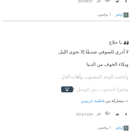
27‏/8‏/2014
Link
Twitter
Facebook
أوافق
1
يوافقون
يا حلاج
لا أدري للصوفي صديقًا إلا نجوى الليل
وبكاء الخوف من الدنيا
وأناشيد الوجد المشبوب وآهات الذل
وفتوح المجبوب بنور الوصل
مشاركة من
فاطمة عرنوس
24‏/12‏/2013
Link
Twitter
Facebook
أوافق
1
يوافقون