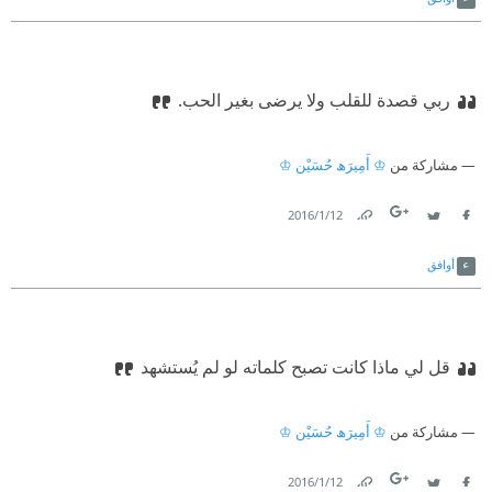
ربي قصدة للقلب ولا يرضى بغير الحب.
مشاركة من
♔ أَمِيرَﮪ حُسَيْن ♔
12‏/1‏/2016
Link
Twitter
Facebook
أوافق
قل لي ماذا كانت تصبح كلماته لو لم يُستشهد
مشاركة من
♔ أَمِيرَﮪ حُسَيْن ♔
12‏/1‏/2016