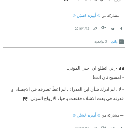
مشاركة من
♔ أَمِيرَﮪ حُسَيْن ♔
12‏/1‏/2016
Link
Twitter
Facebook
أوافق
3
يوافقون
- إني اتطلع ان احيي الموتى.
- امسيح ثان انت!
- لا ، لم ادرك شأن ابن العذراء ، لم اعطَ تصرفه في الاجساد او
قدرته في بعث الاشلاء فقنعت باحياء الارواح الموتى.
مشاركة من
♔ أَمِيرَﮪ حُسَيْن ♔