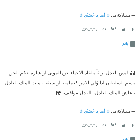
مشاركة من
♔ أَمِيرَﮪ حُسَيْن ♔
12‏/1‏/2016
Link
Twitter
Facebook
أوافق
ليس العدل تراثاً يتلقاه الاحياء عن الموتى او شارة حكم تلحق
باسم السلطان اذا وُلي الامر كعمامته او سيفه . مات الملك العادل
، عاش الملك العادل.. العدل مواقف.
مشاركة من
♔ أَمِيرَﮪ حُسَيْن ♔
12‏/1‏/2016
Link
Twitter
Facebook
أوافق