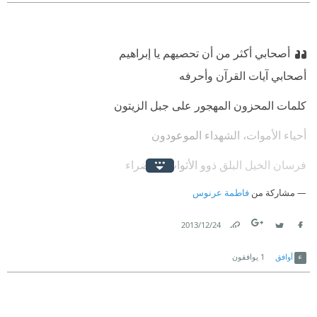
أصحابي أكثر من أن تحصيهم يا إبراهيم
أصحابي آيات القرآن وأحرفه
كلمات المحزون المهجور على جبل الزيتون
أحياء الأموات، الشهداء الموعودون
فرسان الخيل البلق ذوو الأثواب الخضراء
مشاركة من
فاطمة عرنوس
آلاف المظلومين المنكسرين
24‏/12‏/2013
Link
Twitter
Facebook
أوافق
1
يوافقون