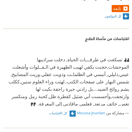
تابعه
كل المؤلفون
اقتباسات من مأساة الحلاج
تسكعت في طرقـــات الحياة, دخلت سراديبها
الموحشات,حجبت بكفي لهيب الظهيرة في الـفــلوات وأشعلت
عيني,دليلي, أنيسي في الظلماـت وذوبت عقلي.وزيت المصابيح,
شمس النهار على صفحات الكتب..لهثت وراء العلوم سنين,ككلب
يشم روائح الصيد....بل زادني حيرة راجفة بكيت لها
وارتجفت,وأحسست أني ضئيل كقطرة ظل,كحبة رمل ومنكسر
تعس, خائف مرتعد, فعلمي ماقادني إلى المعرفة.
مشاركة من
Moussa Jourdan
كل الاقتباسات