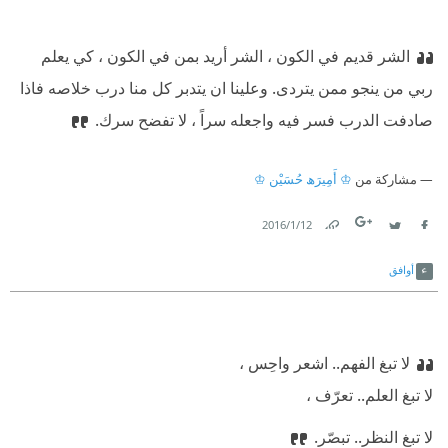
الشر قديم في الكون ، الشر أريد بمن في الكون ، كي يعلم
ربي من ينجو ممن يتردى. وعلينا ان يتدبر كل منا درب خلاصه فاذا
صادفت الدرب فسر فيه واجعله سراً ، لا تفضح سرك.
مشاركة من
♔ أَمِيرَﮪ حُسَيْن ♔
12‏/1‏/2016
Link
Twitter
Facebook
أوافق
لا تبغ الفهم.. اشعر واحِس ،
لا تبغ العلم.. تعرّف ،
لا تبغ النظر.. تبصّر.