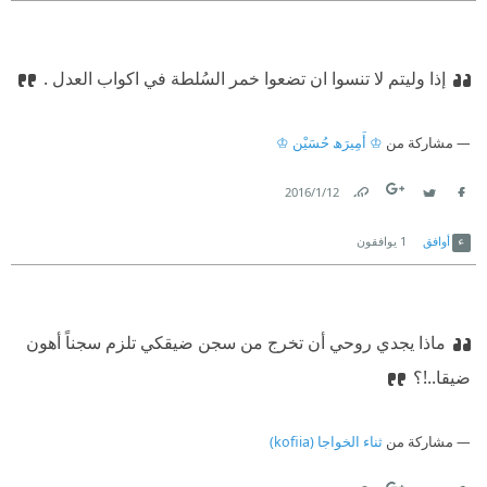
قالوا : امضو فمضينا
الأجهرُ صوتاً والأطول يمضى فى الصَّفِّ الأول
إذا وليتم لا تنسوا ان تضعوا خمر السُلطة في اكواب العدل .
ذو الصوت الخافت والمتوانى
مشاركة من
♔ أَمِيرَﮪ حُسَيْن ♔
يمضى فى الصَّفِّ الثانى
12‏/1‏/2016
Link
Twitter
Facebook
أوافق
1
يوافقون
ماذا يجدي روحي أن تخرج من سجن ضيق
كي تلزم سجناً أهون
ضيقا..!؟
مشاركة من
ثناء الخواجا (kofiia)