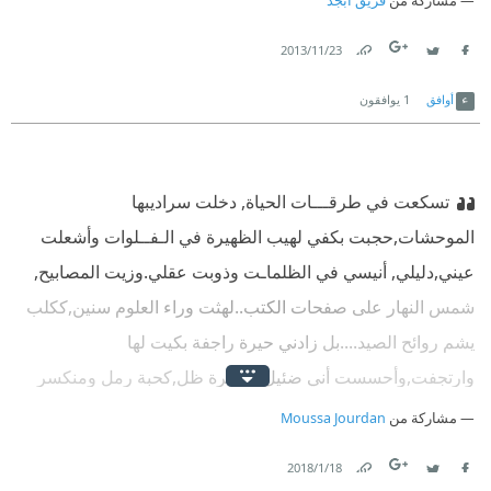
مشاركة من
فريق أبجد
23‏/11‏/2013
Link
Twitter
Facebook
أوافق
1
يوافقون
تسكعت في طرقـــات الحياة, دخلت سراديبها
الموحشات,حجبت بكفي لهيب الظهيرة في الـفــلوات وأشعلت
عيني,دليلي, أنيسي في الظلماـت وذوبت عقلي.وزيت المصابيح,
شمس النهار على صفحات الكتب..لهثت وراء العلوم سنين,ككلب
يشم روائح الصيد....بل زادني حيرة راجفة بكيت لها
وارتجفت,وأحسست أني ضئيل كقطرة ظل,كحبة رمل ومنكسر
تعس, خائف مرتعد, فعلمي ماقادني إلى المعرفة.
مشاركة من
Moussa Jourdan
18‏/1‏/2018