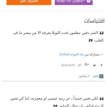
أبلغوني عند توفره
اشترك الآن
اقتباسات
الشر دفين مطمور تحت الثوب
لا يعرفه الا من يبصر ما فى
القلب
مشاركة من
ثناء الخواجا (kofiia)
19‏/10‏/2014
Link
Twitter
Facebook
أوافق
5
يوافقون
لكي تحيي جسداً ، حز رتبه عيسى او معجزته. اما كي تحيي
الروح فيكفي ان تملك كلماته.