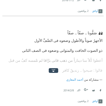
12‏/1‏/2016
Link
Twitter
Facebook
أوافق
2
يوافقون
صَفُّونا .. صفّاً .. صفّاً
الأجهرُ صوتاً والأطول وضعوه فى الصَّفِّ الأول
ذو الصوت الخافت والمتوانى وضعوه فى الصف الثانى
أعطوا كُلاً منا ديناراً من ذهب قانى برَّاقا لم تلمسه كفٌ من قبل
قالوا : صيحوا .. زنديقٌ كافر
مشاركة من
صحنا : زنديقٌ .. كافر
أحمد المغازي
قالوا : صيحوا ، فليُقتل أنَّا نحمل دمه فى رقبتنا
8‏/2‏/2014
Link
Twitter
Facebook
فليُقتل أنا نحمل دمه فى رقبتنا
أوافق
2
يوافقون