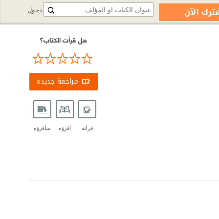
ترك الآن
دخول
هل قرأت الكتاب؟
مراجعة جديدة
قرأته
أقرؤه
سأقرؤه