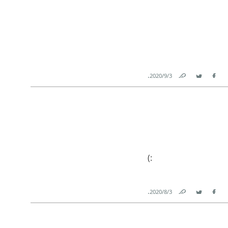
.
3‏/9‏/2020
Link
Twitter
Facebook
(:
.
3‏/8‏/2020
Link
Twitter
Facebook