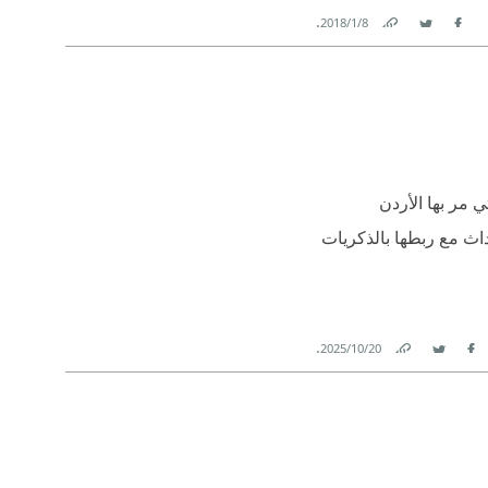
.
8‏/1‏/2018
Link
Twitter
Facebook
 مر بها الأردن
اث مع ربطها بالذكريات
.
20‏/10‏/2025
Link
Twitter
Facebook