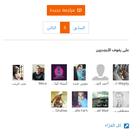
مراجعة جديدة
السابق
5
التالي
على رفوف الأبجديين
Yasmin Magdy
أحمد الشريف
مؤمن عبده
أسماء كمال مروات
Mera
منى غريب
مصطفى يحيى
Fatmad Mad
Mostafa Farh
Hala Ghattas
كل القرّاء