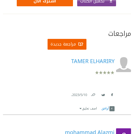
تحميل الكتاب
اشترك الآن
مراجعات
مراجعة جديدة
TAMER ELHARIRY
.
10‏/5‏/2023
Link
Twitter
Facebook
أوافق
اضف تعليق
mohammad Alazmi