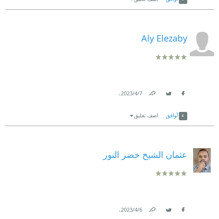
Aly Elezaby
.
7‏/4‏/2023
Link
Twitter
Facebook
أوافق
اضف تعليق
عثمان الشيخ خضر النور
.
6‏/4‏/2023