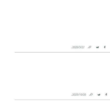
.
27‏/3‏/2026
Link
Twitter
Facebook
.
20‏/10‏/2025
Link
Twitter
Facebook