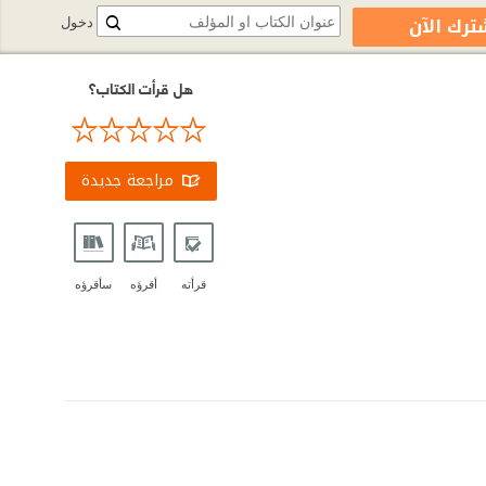
ترك الآن
دخول
هل قرأت الكتاب؟
مراجعة جديدة
قرأته
أقرؤه
سأقرؤه