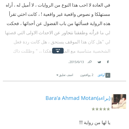
في العادة لا احب هذا النوع من الروايات ، لا أميل له ، أراه
مستهلكا و نصوص واقعية غير واقعية ! ، كانت اختي تقرأ
هذه الرواية فسألتها من باب الفضول عن أحداثها ، فحكت
لي ما قرأته وطفقنا نتحاور عن الاحداث الاولى التي قصتها
لي "هل كان هذا الموقف يستحق ، هل كانت ردة فعل
الشخصية متناسبة مع الموقف وهكذا ،، " وظللت ذاك
اليوم اسأل أختي عن الاحداث الجديدة وهي تقصها علي ،
.
13‏/6‏/2015
Facebook
Twitter
Link
وبعد ذلك بات الفضول ينمو ويتسرب داخل مخي فأملت
أوافق
2
يوافقون
اضف تعليق
برأسي نحو شاشة جهاز اختي وشرعت أقرأ عن بعد ،
أعجبني الأسلوب ! أو بالأحرى جذبني ! هل انا حقا اقرأ
رواية عربية عاطفية ؟ شعرت بسعادة ، بعد ذلك قررت
(براءة)Bara'a Ahmad Motan
الجلوس برفقة اختي ونقرأ سوية ، ولكن الامر تطور فيما
بعد ولم أقدر ولم احتمل ان اجاري اختي وانتظرها ، فعندما
يا لها من رواية !!!
غلبها النعاس ليلة البارحة وأغلقت لها جهازها ركضت نحو