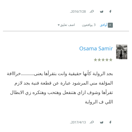
.
28‏/7‏/2016
Link
Twitter
Facebook
أوافق
3
يوافقون
اضف تعليق
Osama Samir
بجد الرواية كأنها حقيقية وانت بتقرأها يعنى...........خرااافة
المؤلفة مني المرشود عبارة عن قطعة فنية بجد لازم
تقرأها وشوف ازاي هتنفعل وهتحب وهتكره زي الابطال
اللي ف الرواية
.
13‏/4‏/2017
Link
Twitter
Facebook