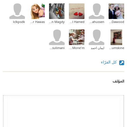
lclkpsdk
Hadeer Hawas
Yasmin Magdy
Majdal Hamed
yarahussen
Mona Dawood
Ijjou Idoumskine
ايمان احمد
Dr-Hagar Abd El-Mone'm
sulaf sulimani
كل القرّاء
المؤلف