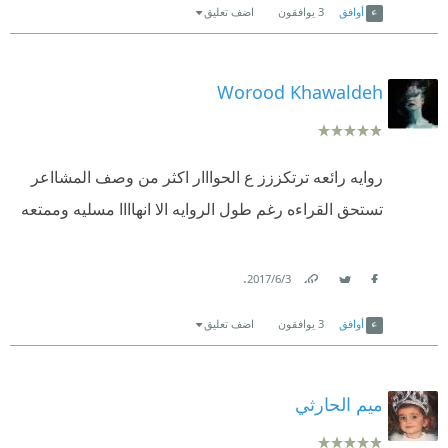
أوافق
3
يوافقون
اضف تعليق
Worood Khawaldeh
روايه رائعه ترتكززز ع الحوااار اكثر من وصف المشااعر
تستحق القراءه رغم طول الروايه الا انهاااا مسليه وممتعه
.
3‏/6‏/2017
Link
Twitter
Facebook
أوافق
3
يوافقون
اضف تعليق
ميم الحارثي