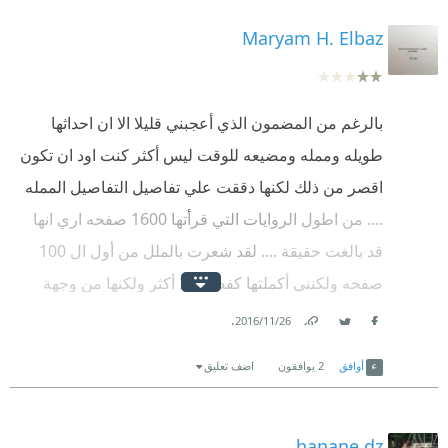
قدرلا يتجاوز العشر صفحات , لا احد يكره النهايات السعيدة
لكنها فى بعض الاوقات تبدو غير منطقيه على الاطلاق
Maryam H. Elbaz
بالرغم من المضمون الذي أعجبني قليلا الا ان احداثها
طويله وممله ومضيعه للوقت ليس أكثر كنت اود ان تكون
اقصر من ذلك لكنها دققت علي تفاصيل التفاصيل الممله
.... من اطول الروايات التي قرأتها 1600 صفحه اري انها
قد بالغت حقيقة .... لقد شعرت بالملل من أول ال 100
صفحه ولكنني أكملتها كفضول لا أكثر ولكنها من وجهة
نظري لا تستحق هذه الشهره المبالغ فيها... كانت ستكون
.
26‏/11‏/2016
Facebook
Twitter
Link
افضل لو كانت اختصرتها
أوافق
2
يوافقون
اضف تعليق
hanane dz