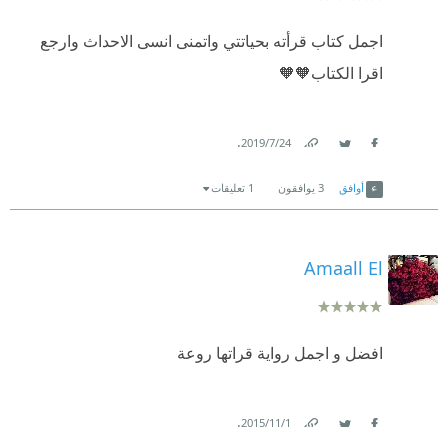
اجمل كتاب قرأته بحياتتي واتمنى انسى الاحداث وارجع
اقرا الكتاب🧡🧡
.
24‏/7‏/2019
Link
Twitter
Facebook
أوافق
3
يوافقون
1 تعليقات
Amaall El
افضل و اجمل رواية قراتها روعة
.
1‏/11‏/2015
Link
Twitter
Facebook