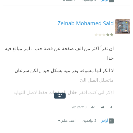
Zeinab Mohamed Said
ان تقرأ اكثر من الف صفحة عن قصة حب .. امر مبالغ فيه
جدا
لا انكر انها مشوقه ودراميه بشكل جيد ,, لكن سرعان
ماتسلل الملل الىّ
اذكر انى كنت اقفز خلال الصفحات فقط لاصل للنهايه
سريعا
.
13‏/7‏/2012
ومن الغريب ايضا ان تقرأ مئات الصفحات المليئة بالبكاء
Link
Twitter
Facebook
أوافق
2
يوافقون
اضف تعليق
والفرقه والالم .. لتصطدم بنهاية غاية فى السعاده فى