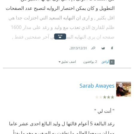
التطويل و كان يمكن اختصار الروايه لتصبح عدد الصفحات
اقل بكثير , و ارى ان النهايه السعيد التي اختزلت جدا هي
ظلم للقارئ الذي تعذب مع وليد و رغد على مدار 1600
صفحه ان يرى النهايه السعيده فى آخر صفحتين فقط ,
الاسلوب رائع جدا و أعطيتها أربعة نجوم فقط بسبب
.
31‏/12‏/2013
Facebook
Twitter
Link
التطويل و المط فى الاحداث و اختزال النهايه .
أوافق
2
يوافقون
اضف تعليق
Sarab Awayes
" أنت لي "
رغد البالغة 5 أعوام قالتها ل وليد البالغ احدى عشر عاما
وما إن سمعها العالم ما نطقت به الصغيره وهو ما يفتأ