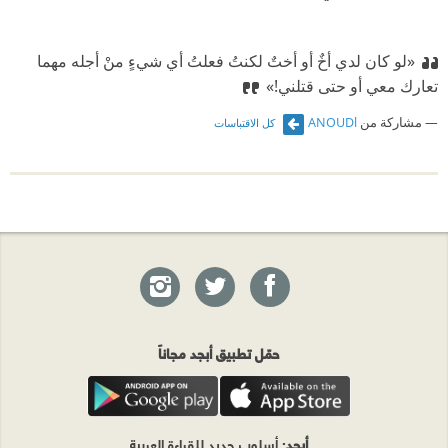
«لو كان لدي أخٌ أو أختٌ لكنتُ فعلتُ أي شيءٍ منْ أجله مهما
تعارك معي أو حتى قتلني!»
مشاركة من
ANOUDl
كل الاقتباسات
حمّل تطبيق أبجد مجاناً
أبجد
: أسلوب جديد للقراءة العربية