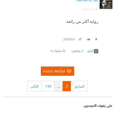
رواية أكثر من رائعة
.
3‏/3‏/2016
Link
Twitter
Facebook
أوافق
3
يوافقون
20 تعليقات
مراجعة جديدة
السابق
3
...
140
التالي
على رفوف الأبجديين