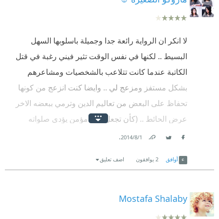
لا انكر ان الرواية رائعة جدا وجميلة باسلوبها السهل
البسيط .. لكنها في نفس الوقت تثير فيني رغبة في قتل
الكاتبة عندما كانت تتلاعب بالشخصيات ومشاعرهم
بشكل مستفز ومزعج لي .. وايضا كنت انزعج من كونها
تحفاظ على البعض من تعاليم الدين وترمي ببعضه الاخر
عرض الحائط .. (كأن تجعل وليد مؤمن يؤدي صلواته
باستقامة تامة .. وفي نفس الوقت تجعل منه مجرم
.
1‏/8‏/2014
Facebook
Twitter
Link
يستطيع قتل اي شخص بسهولة بغض النظر عن امر الدين
أوافق
2
يوافقون
اضف تعليق
بهذا الامر وضرورة كبح الغضب والنفس) .. كما وانها ايضا (
ترينا كيف ان رغد تخاف الغرباء والاختلاط بهم بدون وجود
احد من العائلة برفقتها ,, لكن فس نفس الوقت نجدها
Mostafa Shalaby
تذهب وتجيء من الكلية رفقة زميلات لها لم تتعرف عليهن