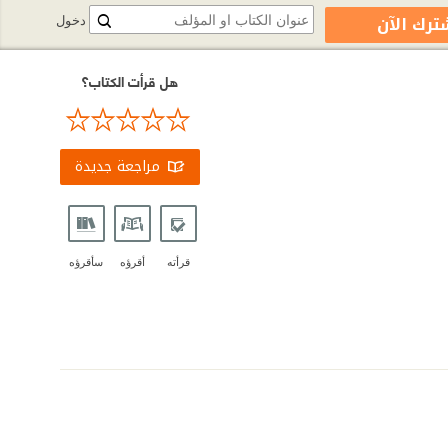
ترك الآن
دخول
هل قرأت الكتاب؟
مراجعة جديدة
قرأته
أقرؤه
سأقرؤه