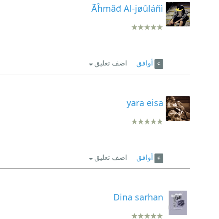
Ãĥmãđ Al-jøûláñì
أوافق
اضف تعليق
yara eisa
أوافق
اضف تعليق
Dina sarhan