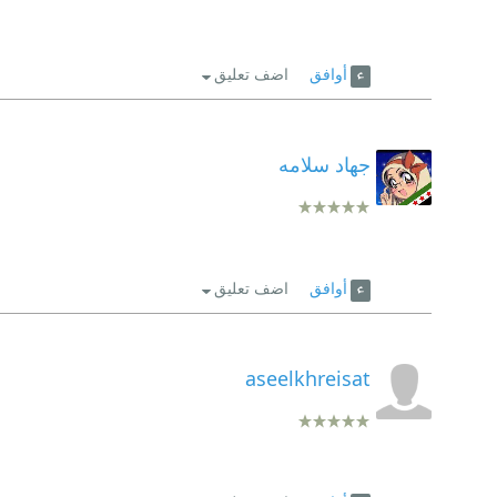
أوافق
اضف تعليق
جهاد سلامه
أوافق
اضف تعليق
aseelkhreisat