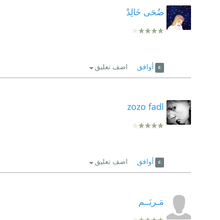
ضُحَى خَالِدْ
أوافق
اضف تعليق
zozo fadl
أوافق
اضف تعليق
مَـريَــم