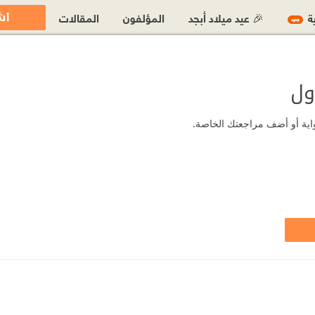
اش
ية
🎉 عيد ميلاد أبجد
المؤلفون
المقالات
جديد
ول
رواية أو أضف مراجعتك الخاصة.