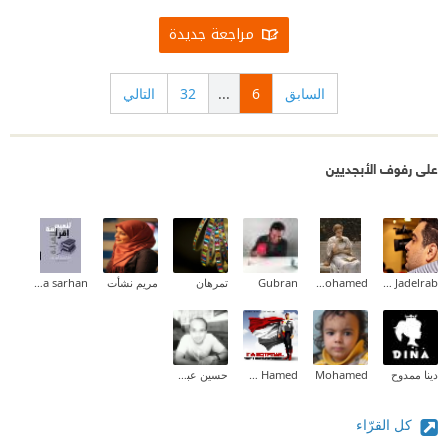
مراجعة جديدة
السابق
6
...
32
التالي
على رفوف الأبجديين
Mohamed Jadelrab
Aliaa Mohamed
Gubran
تمرهان
مريم نشأت
Dina sarhan
دينا ممدوح
Mohamed
Khaled Hamed
حسين عبد القوي
كل القرّاء