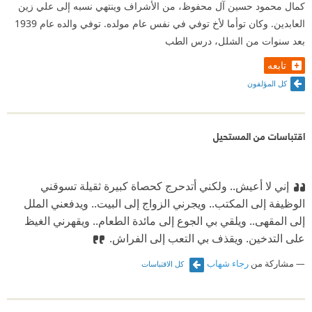
كمال محمود حسين آل محفوظ، من الأشراف وينتهي نسبه إلى علي زين
العابدين. وكان توأما لأخ توفي في نفس عام مولده. توفي والده عام 1939
بعد سنوات من الشلل، درس الطب
تابعه
كل المؤلفون
اقتباسات من المستحيل
إني لا أعيش.. ولكني أتدحرج كحصاة كبيرة ثقيلة تسوقني
الوظيفة إلى المكتب.. ويجرني الزواج إلى البيت.. ويدفعني الملل
إلى المقهى.. ويلقي بي الجوع إلى مائدة الطعام.. ويقهرني الغيظ
على التدخين. ويقذف بي التعب إلى الفراش.
مشاركة من
رجاء شهاب
كل الاقتباسات