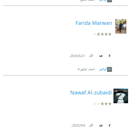
Farida Marwan
.
21‏/6‏/2025
Link
Twitter
Facebook
أوافق
اضف تعليق
Nawaf Al-zubaidi
.
6‏/9‏/2025