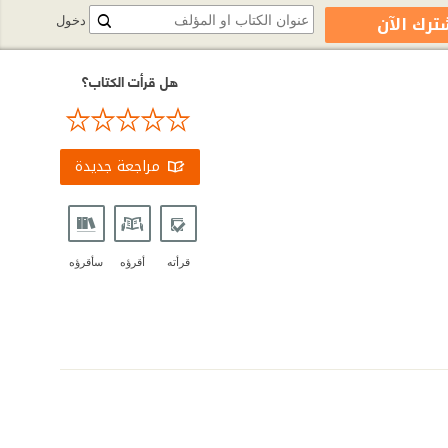
ترك الآن
دخول
هل قرأت الكتاب؟
مراجعة جديدة
قرأته
أقرؤه
سأقرؤه