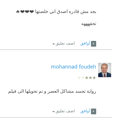
بجد مش قادره اصدق اني خلصتها ❤️❤️❤️🔥
تحفهههه
أوافق
اضف تعليق
mohannad foudeh
رواية تجسد مشاكل العصر و تم تحويلها الى فيلم
أوافق
اضف تعليق