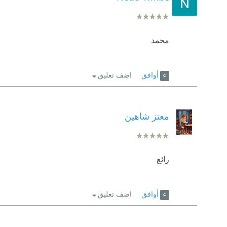
محمد
أوافق
اضف تعليق
معتز شاهين
رائع
أوافق
اضف تعليق