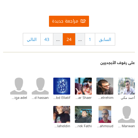
مراجعة جديدة
السابق
1
...
24
...
43
التالي
على رفوف الأبجديين
أحمد مكي
Mohamed Sayed Abdelrehim
Abrar Shaer
Mansour Abd Ellatif
mohamed hassan
khadiga adel
Alaa Salaheldin
Tarek Fathi
Mohamed Mahmoud
Bahaa Marwan