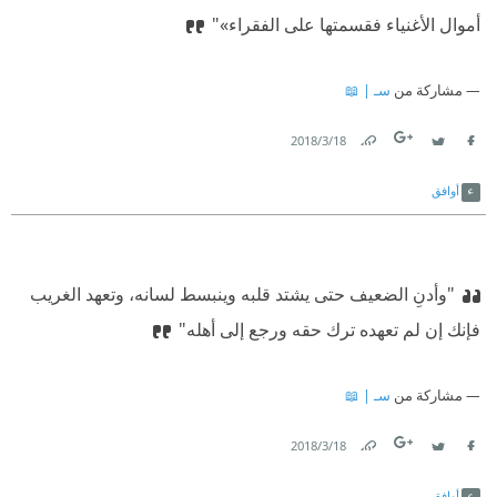
أموال الأغنياء فقسمتها على الفقراء»"
مشاركة من
سـ | 📖
18‏/3‏/2018
Link
Twitter
Facebook
أوافق
"وأدنِ الضعيف حتى يشتد قلبه وينبسط لسانه، وتعهد الغريب
فإنك إن لم تعهده ترك حقه ورجع إلى أهله"
مشاركة من
سـ | 📖
18‏/3‏/2018
Link
Twitter
Facebook
أوافق