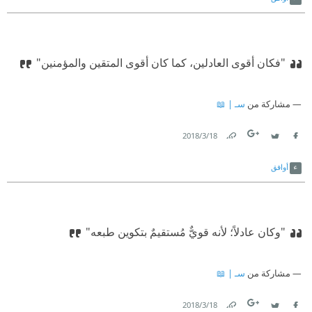
"فكان أقوى العادلين، كما كان أقوى المتقين والمؤمنين"
مشاركة من
سـ | 📖
18‏/3‏/2018
Link
Twitter
Facebook
أوافق
"وكان عادلاً؛ لأنه قويٌّ مُستقيمٌ بتكوين طبعه"
مشاركة من
سـ | 📖
18‏/3‏/2018