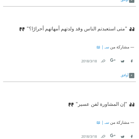
"متى استعبدتم الناس وقد ولدتهم أمهاتهم أحرارًا؟"
مشاركة من
سـ | 📖
18‏/3‏/2018
Link
Twitter
Facebook
أوافق
"إن المشاورة لفن عسير"
مشاركة من
سـ | 📖
18‏/3‏/2018