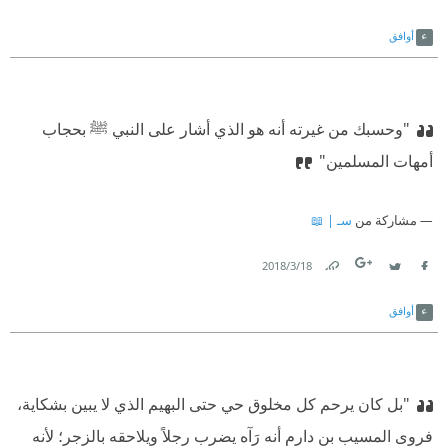
Link
Twitter
Facebook
أوافق
"وحسبك من غيرته أنه هو الذي أشار على النبي ﷺ بحجاب
أمهات المسلمين"
مشاركة من
سـ | 📖
18‏/3‏/2018
Link
Twitter
Facebook
أوافق
"بل كان يرحم كل مخلوق حي حتى البهيم الذي لا يبين بشكاية،
فروى المسيب بن دارم أنه رَآه يضرب رجلاً ويلاحقه بالزجر؛ لأنه