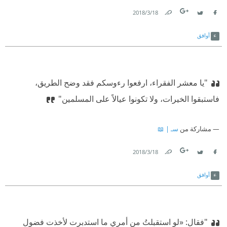
18‏/3‏/2018
Link
Twitter
Facebook
أوافق
"يا معشر الفقراء، ارفعوا رءوسكم فقد وضح الطريق،
فاستبقوا الخيرات، ولا تكونوا عيالاً على المسلمين"
مشاركة من
سـ | 📖
18‏/3‏/2018
Link
Twitter
Facebook
أوافق
"فقال: «لو استقبلتُ من أمري ما استدبرت لأخذت فضول