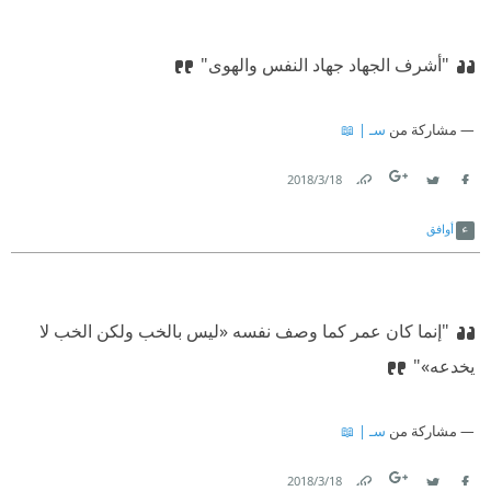
"أشرف الجهاد جهاد النفس والهوى"
مشاركة من
سـ | 📖
18‏/3‏/2018
Link
Twitter
Facebook
أوافق
"إنما كان عمر كما وصف نفسه «ليس بالخب ولكن الخب لا
يخدعه»"
مشاركة من
سـ | 📖
18‏/3‏/2018