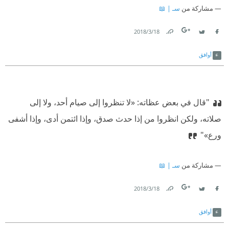
مشاركة من
سـ | 📖
18‏/3‏/2018
Link
Twitter
Facebook
أوافق
"قال في بعض عظاته: «لا تنظروا إلى صيام أحد، ولا إلى
صلاته، ولكن انظروا من إذا حدث صدق، وإذا ائتمن أدى، وإذا أشفى
ورع»"
مشاركة من
سـ | 📖
18‏/3‏/2018
Link
Twitter
Facebook
أوافق