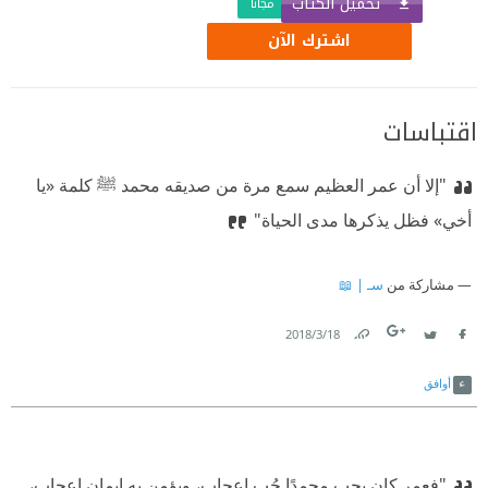
تحميل الكتاب
مجّانًا
اشترك الآن
اقتباسات
"إلا أن عمر العظيم سمع مرة من صديقه محمد ﷺ كلمة «يا
أخي» فظل يذكرها مدى الحياة"
مشاركة من
سـ | 📖
18‏/3‏/2018
Link
Twitter
Facebook
أوافق
"فعمر كان يحب محمدًا حُب إعجاب، ويؤمن به إيمان إعجاب،