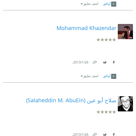
أوافق
اضف تعليق
Mohammad Khazendar
.
26‏/1‏/2013
Link
Twitter
Facebook
أوافق
اضف تعليق
صلاح أبو عين (Salaheddin M. AbuEin)
.
26‏/1‏/2013