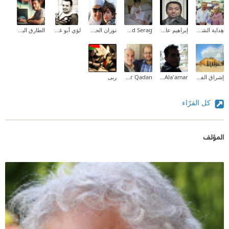
هِداية الشحروري
إبراهيم عادل
Mahmoud Serag
نوران الحسون
لؤي أبو غوش (Loai AbuGhoush)
الطارق البدوي
إشراق الفطافطة (Ishraq Abdelrahman)
Amer Ala'amar
Omar Qadan
ربى
كل القرّاء
المؤلف