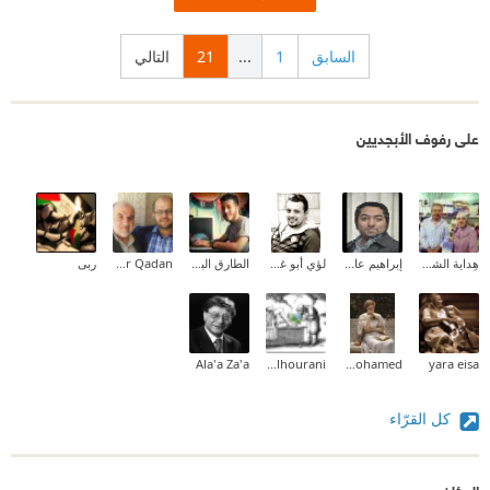
السابق
1
...
21
التالي
على رفوف الأبجديين
هِداية الشحروري
إبراهيم عادل
لؤي أبو غوش (Loai AbuGhoush)
الطارق البدوي
Omar Qadan
ربى
Ala'a Za'a
Asem Alhourani
Aliaa Mohamed
yara eisa
كل القرّاء