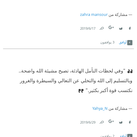
مشاركة من
zahra mansour
17‏/6‏/2019
Link
Twitter
Facebook
أوافق
3
يوافقون
"وفي لحظات التأمل الهادئة، تصبح مشيئة الله واضحة..
وبالتسليم إلى الله والتخلي عن التعالي والسيطرة والغرور
نكتسب قوة أكبر بكثير."
مشاركة من
Yahya_N
29‏/6‏/2019
Link
Twitter
Facebook
أوافق
2
يوافقون