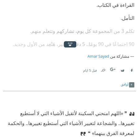
‫القراءة في الكتاب.
‫التأمل.
‫تكلم 3 من المجموعة كل يوم، تشاركهم وتتعلم منهم.⁠‫
‫90 اجتماعًا في 90 يومًا.. 5 دقايق تأخير، هَتْعِد من الأول وجديد.⁠‫
مشاركة من
Amar Sayad
‫الكتابة كل يوم على الأقل نُص ساعة.. كل يوم نتّفق هنكتب إيه
اليوم اللي بعده.⁠‫
قبل 5 ايام
Link
Twitter
Facebook
‫قراءة الجرايد.. على الأقل جريدتين.
أوافق
‫مشاهدة أحداث 24 ساعة.‏
‫تمشي حوالي 20 دقيقة في اليوم.
❞ «اللهم امنحني السكينة لأتقبل الأشياء التي لا أستطيع
‫تتفرج على الشوارع وتشوف الإعلانات، وتدِّيني رأيك فيها.
تغييرها.. والشجاعة لتغيير الأشياء التي أستطيع تغييرها.. والحكمة
لمعرفة الفرق بينهما» ❝