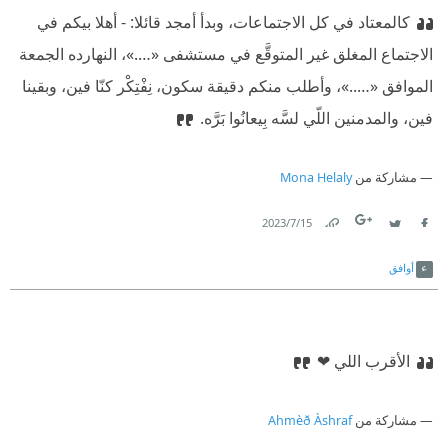
كالمعتاد في كل الاجتماعات، وبدأ أمجد قائلا: ‏
‫- أهلا بيكم في
الاجتماع المغلق غير المتوقَّع في مستشفى «….»، النهارده الجمعة
الموافق «…..»، وأطلب منكم دقيقة سكون، نِفْتِكْر كنّا فين، وبقينا
فين، والمدمنين اللّي لسَّه بِيعانُوا بَرَّه.‏
مشاركة من
Mona Helaly
15‏/7‏/2023
Link
Twitter
Facebook
أوافق
الأقرب اللي ❤
مشاركة من
Ahmèð Àshraf