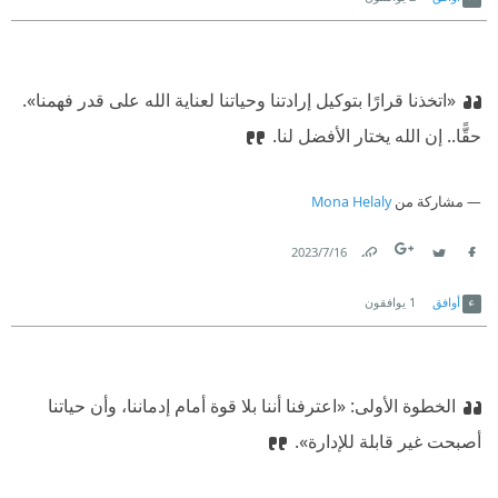
«اتخذنا قرارًا بتوكيل إرادتنا وحياتنا لعناية الله على قدر فهمنا».
‫حقًّا.. إن الله يختار الأفضل لنا.
مشاركة من
Mona Helaly
16‏/7‏/2023
Link
Twitter
Facebook
أوافق
1
يوافقون
الخطوة الأولى: ‏
‫«اعترفنا أننا بلا قوة أمام إدماننا، وأن حياتنا
أصبحت غير قابلة للإدارة».‏