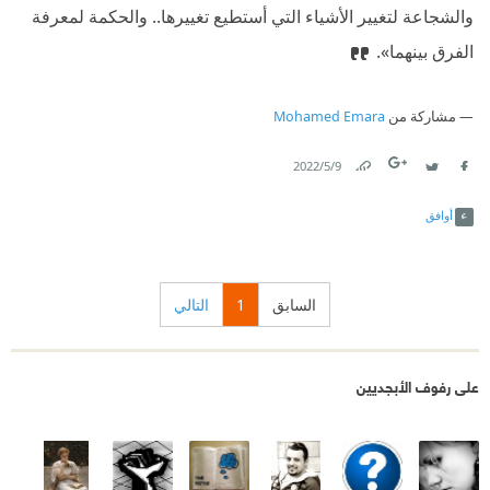
والشجاعة لتغيير الأشياء التي أستطيع تغييرها.. والحكمة لمعرفة
الفرق بينهما».‏
مشاركة من
Mohamed Emara
9‏/5‏/2022
Link
Twitter
Facebook
أوافق
السابق
1
التالي
على رفوف الأبجديين