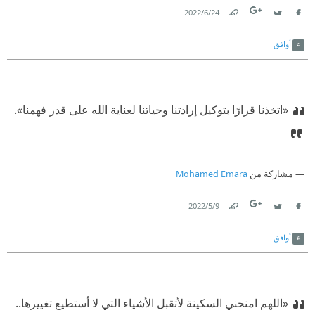
24‏/6‏/2022
Link
Twitter
Facebook
أوافق
«اتخذنا قرارًا بتوكيل إرادتنا وحياتنا لعناية الله على قدر فهمنا». ‏
مشاركة من
Mohamed Emara
9‏/5‏/2022
Link
Twitter
Facebook
أوافق
«اللهم امنحني السكينة لأتقبل الأشياء التي لا أستطيع تغييرها..