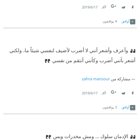
17‏/6‏/2019
Link
Twitter
Facebook
أوافق
4
يوافقون
وأعرف وأشعر أنني لا أضرب لأضيف لنفسي شيئاً ما، ولكني
أشعر بأنني أضرب وكأنني أنتقم من نفسي
مشاركة من
zahra mansour
17‏/6‏/2019
Link
Twitter
Facebook
أوافق
3
يوافقون
الإدمان سلوك ... ومش مخدرات وبس