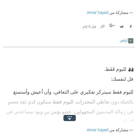
مشاركة من
Amar Sayad
قبل 6 ايام
Link
Twitter
Facebook
أوافق
لليوم فَقَط.
‫قل لنفسك:
‫لليوم فقط سيتركز تفكيري على التعافي، وأن أعيش وأستمتع
بالحياة دون تعاطي المخدرات. لليوم فقط ستكون لدي ثقة بعضو
في زمالة المدمنين المجهولين، عضو يؤمن بي ويود مساعدتي في
التعافي.‏
مشاركة من
Amar Sayad
‫لليوم فقط سيكون لدي برنامج وسأحاول الالتزام به قدر