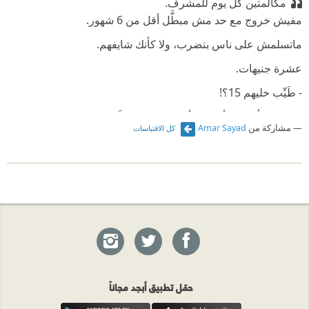
مكالمتين كل يوم للمشرف.
‫مفيش خروج مع حد مش مبطَّل أقل من 6 شهور.⁠‫
‫ماتسلمش على ناس بتضرب، ولا كأنك شايفهم.
‫عشرة جنيهات.
‫- طَيِّب خليهم 15؟!‏
⁠‫لم يرد وكأنني لم أتكلم، وأكمل كلامه قائلاً: ‏
مشاركة من
Amar Sayad
كل الاقتباسات
‫كِتابة ما تم تَنْفيذُه في آخر اليوم.⁠‫
‫الدعاء والشُّكر لربِّنا قبل النوم
حمّل تطبيق أبجد مجاناً