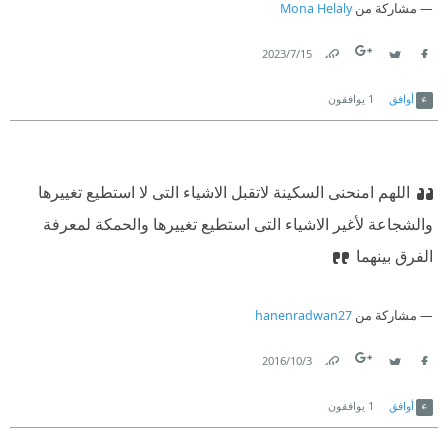
مشاركة من
Mona Helaly
15‏/7‏/2023
Link
Twitter
Facebook
أوافق
1
يوافقون
اللهم امنحنى السكينة لاتقبل الاشياء التى لا استطيع تغييرها
والشجاعة لأغير الاشياء التى استطيع تغييرها والحمكة لمعرفة
الفرق بينهما
مشاركة من
hanenradwan27
3‏/10‏/2016
Link
Twitter
Facebook
أوافق
1
يوافقون