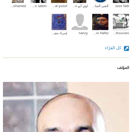
zozo fadl
الفتى الشارد
لؤي أبو غوش (Loai AbuGhoush)
ebthal yusuf
abdo salem
Aliaa Mohamed
Asem Alhourani
Adel Hussein Hafez
nancy
إسراء مقيدم
كل القرّاء
المؤلف