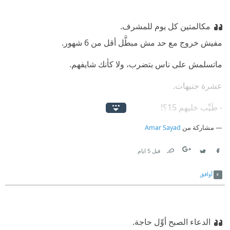
مكالمتين كل يوم للمشرف.
‫مفيش خروج مع حد مش مبطَّل أقل من 6 شهور.⁠‫
‫ماتسلمش على ناس بتضرب، ولا كأنك شايفهم.
‫عشرة جنيهات.
‫- طَيِّب خليهم 15؟!‏
مشاركة من
Amar Sayad
⁠‫لم يرد وكأنني لم أتكلم، وأكمل كلامه قائلاً: ‏
‫كِتابة ما تم تَنْفيذُه في آخر اليوم.⁠‫
قبل 5 ايام
Link
Twitter
Facebook
‫الدعاء والشُّكر لربِّنا قبل النوم
أوافق
الدعاء الصبح أوِّل حاجة.⁠‫