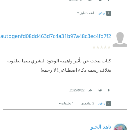
Link
Twitter
Facebook
أوافق
اضف تعليق
autogenfd08dd463d7c4a31b97a48c3ec4fd7f2
كتاب يبحث عن تأثير واهمية الوجود البشري بينما تغلفونه
بغلاف رسمه ذكاء اصطناعي! لا رحمه!
.
22‏/9‏/2025
Link
Twitter
Facebook
أوافق
5
يوافقون
1 تعليقات
ناهد الخلو