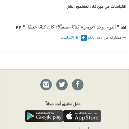
اقتباسات من حين كان المعلمون بشرًا
❞ اليوم، وجد «تومي» كتابًا حقيقيًّا!».‏
⁠‫‏كان كتابًا عتيقًا.‏ ❝
مشاركة من
ناهد الخلو
كل الاقتباسات
حمّل تطبيق أبجد مجاناً