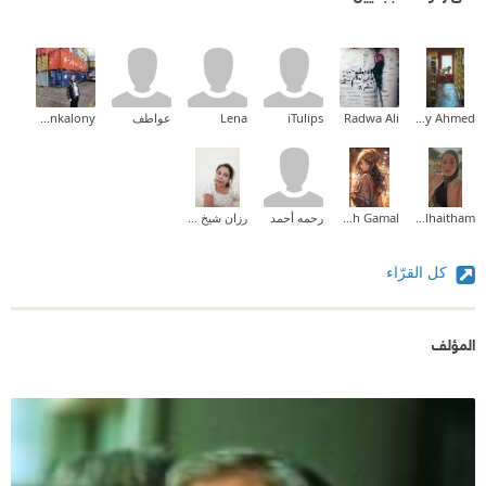
Maaly Ahmed
Radwa Ali
iTulips
Lena
عواطف
Sameh Zankalony
Zainab_alhaitham
Sarah Gamal
رحمه أحمد
رزان شيخ حسن
كل القرّاء
المؤلف