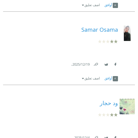
أوافق
اضف تعليق
Samar Osama
.
19‏/12‏/2025
Link
Twitter
Facebook
أوافق
اضف تعليق
ود حجار
.
4‏/12‏/2025