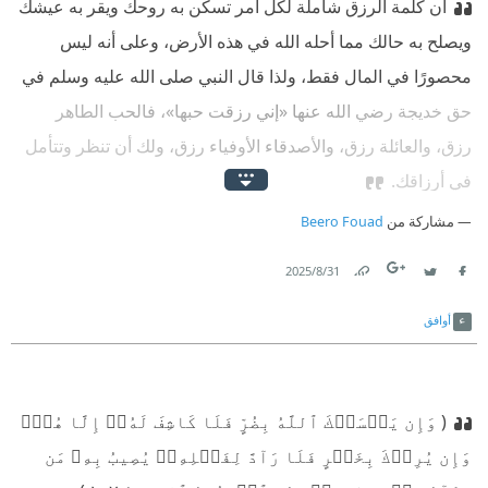
أن كلمة الرزق شاملة لكل أمر تسكن به روحك ويقر به عيشك
ويصلح به حالك مما أحله الله في هذه الأرض، وعلى أنه ليس
محصورًا في المال فقط، ولذا قال النبي صلى الله عليه وسلم في
حق خديجة رضي الله عنها «إني رزقت حبها»، فالحب الطاهر
رزق، والعائلة رزق، والأصدقاء الأوفياء رزق، ولك أن تنظر وتتأمل
في أرزاقك.
مشاركة من
Beero Fouad
31‏/8‏/2025
Link
Twitter
Facebook
أوافق
( وَإِن يَمۡسَسۡكَ ٱللَّهُ بِضُرٍّ فَلَا كَاشِفَ لَهُۥٓ إِلَّا هُوَۖ
وَإِن يُرِدۡكَ بِخَيۡرٍ فَلَا رَآدَّ لِفَضۡلِهِۦۚ يُصِيبُ بِهِۦ مَن