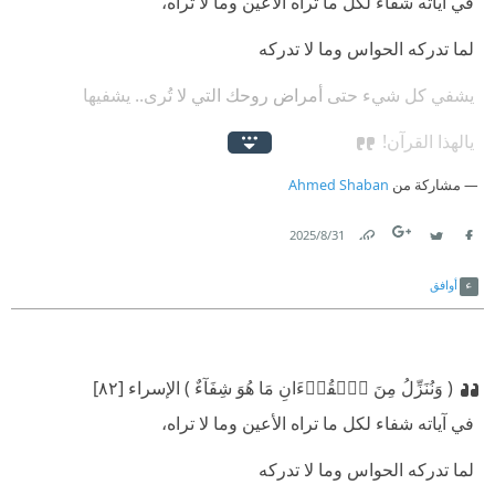
‫ في آياته شفاء لكل ما تراه الأعين وما لا تراه،
‫ لما تدركه الحواس وما لا تدركه
‫ يشفي كل شيء حتى أمراض روحك التي لا تُرى.. يشفيها
‫ يالهذا القرآن!
مشاركة من
Ahmed Shaban
31‏/8‏/2025
Link
Twitter
Facebook
أوافق
( وَنُنَزِّلُ مِنَ ٱلۡقُرۡءَانِ مَا هُوَ شِفَآءٌ ) الإسراء [٨٢]
‫ في آياته شفاء لكل ما تراه الأعين وما لا تراه،
‫ لما تدركه الحواس وما لا تدركه