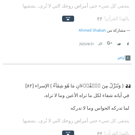
‫ يشفي كل شيء حتى أمراض روحك التي لا تُرى.. يشفيها
‫ يالهذا القرآن!
مشاركة من
Ahmed Shaban
31‏/8‏/2025
Link
Twitter
Facebook
أوافق
( وَنُنَزِّلُ مِنَ ٱلۡقُرۡءَانِ مَا هُوَ شِفَآءٌ ) الإسراء [٨٢]
‫ في آياته شفاء لكل ما تراه الأعين وما لا تراه،
‫ لما تدركه الحواس وما لا تدركه
‫ يشفي كل شيء حتى أمراض روحك التي لا تُرى.. يشفيها
‫ يالهذا القرآن!