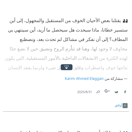
يقتلنا بعض الأحيان الخوف من المستقبل والمجهول، إلى أين
ستسير خطانا، ماذا سيحدث هل سيحصل ما أريد، أين سينتهي بي
المطاف؟ إلى أن نفكر في مشاكل لم تحدث بعد، ونصطنع
مخاوف لا وجود لها، وهنا قد تتأزم الروح وتضيق حين لا نضع حدًا
لهذه الكثرة من الانشغالات الداخلية بالأمور المستقبلية، التي يكون
نتاجها خوف واضطراب وقلق على كل شيء ولربما يفقد الإنسان
روحه، ويموت لديه الشغف ويشعر بأنه ميت، مشتت لا يدري ماذا
مشاركة من
Karim Ahmed Elaggan
يفعل.
31‏/8‏/2025
Link
Twitter
Facebook
أوافق