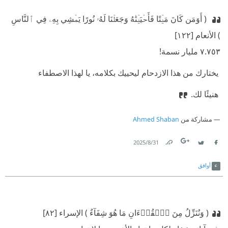
‫ ( أَوَمَن كَانَ مَيۡتًا فَأَحۡيَيۡنَٰهُ وَجَعَلۡنَا لَهُۥ نُورًا يَمۡشِي بِهِۦ فِي ٱلنَّاسِ
) الأنعام [١٢٢]
‫٧.٧٥٣ مليار نسمة!
‫ يختارك من هذا الازدحام ليحييك بكلامه، يا لهذا الاصطفاء
‫ هنيئًا لك.
مشاركة من
Ahmed Shaban
31‏/8‏/2025
Link
Twitter
Facebook
أوافق
( وَنُنَزِّلُ مِنَ ٱلۡقُرۡءَانِ مَا هُوَ شِفَآءٌ ) الإسراء [٨٢]