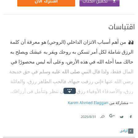
تحميل الكتاب
اشترك الآن
اقتباسات
من أهم أسباب الاتزان الداخلي (الروحي) هو معرفة أن كلمة
الرزق شاملة لكل أمر تسكن به روحك ويقر به عيشك ويصلح به
حالك مما أحله الله في هذه الأرض، وعلى أنه ليس محصورًا في
المال فقط، ولذا قال النبي صلى الله عليه وسلم في حق خديجة
رضي الله عنها «إني رزقت حبها»، فالحب الطاهر رزق، والعائلة
رزق، والأصدقاء الأوفياء رزق، ولك أن تنظر وتتأمل في أرزاقك.
مشاركة من
Karim Ahmed Elaggan
31‏/8‏/2025
Link
Twitter
Facebook
أوافق