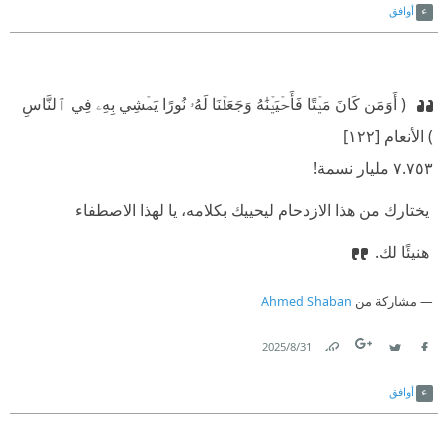
أوافق
‫ ( أَوَمَن كَانَ مَيۡتًا فَأَحۡيَيۡنَٰهُ وَجَعَلۡنَا لَهُۥ نُورًا يَمۡشِي بِهِۦ فِي ٱلنَّاسِ
) الأنعام [١٢٢]
‫٧.٧٥٣ مليار نسمة!
‫ يختارك من هذا الازدحام ليحييك بكلامه، يا لهذا الاصطفاء
‫ هنيئًا لك.
مشاركة من
Ahmed Shaban
31‏/8‏/2025
Link
Twitter
Facebook
أوافق