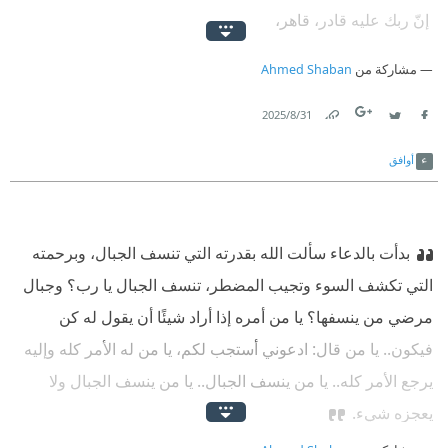
‫ إنّ ربك عليه قادر، قاهر،
‫ وفي لحظة يزيله وكأنه لم يكن.
مشاركة من
Ahmed Shaban
31‏/8‏/2025
Link
Twitter
Facebook
أوافق
بدأت بالدعاء سألت الله بقدرته التي تنسف الجبال، وبرحمته
التي تكشف السوء وتجيب المضطر، تنسف الجبال يا رب؟ وجبال
مرضي من ينسفها؟ يا من أمره إذا أراد شيئًا أن يقول له كن
فيكون.. يا من قال: ادعوني أستجب لكم، يا من له الأمر كله وإليه
يرجع الأمر كله.. يا من ينسف الجبال.. يا من ينسف الجبال ولا
يعجزه شيء.