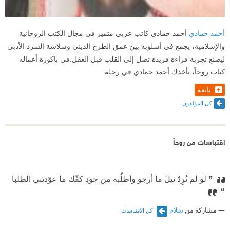
أحمد حمادي
أحمد حمادي كاتب عربي متميز في مجال الكتب الروحانية
والإسلامية، يجمع في أسلوبه بين عمق الطرح الديني وسلاسة السرد الأدبي
ليصنع تجربة قراءة فريدة تصل إلى القلب قبل العقل.في باكورة أعماله
كتاب روحاً، يأخذك أحمد حمادي في رحلة
تابعه
كل المؤلفون
اقتباسات من روحاً
❞ لو لم تُرِدْ نيلَ ما أرجو وأطلُبه
⁠‫مِن جودِ كفّك ما عوّدتَني الطلبا
❝
مشاركة من
سَلام
كل الاقتباسات