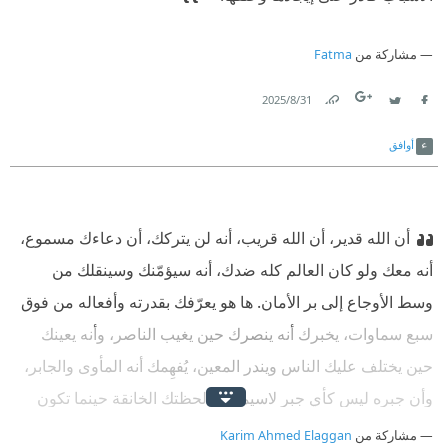
مشاركة من
Fatma
31‏/8‏/2025
Link
Twitter
Facebook
أوافق
أن الله قدير، أن الله قريب، أنه لن يتركك، أن دعاءك مسموع،
أنه معك ولو كان العالم كله ضدك، أنه سيؤمّنك وسينقلك من
وسط الأوجاع إلى بر الأمان. ها هو يعرّفك بقدرته وأفعاله من فوق
سبع سماوات، يخبرك أنه ينصرك حين يغيب الناصر، وأنه يعينك
حين يختلف عليك الناس ويندر المعين، يُفهِمك أنه المأوى والجابر،
وأن جبره ليس كأي جبر لاسيما في لحظتك الخانقة حينما تكون
مغلوبًا على أمرك. ورغم أن القصة ليست لك والآيات لم تتنزل
مشاركة من
Karim Ahmed Elaggan