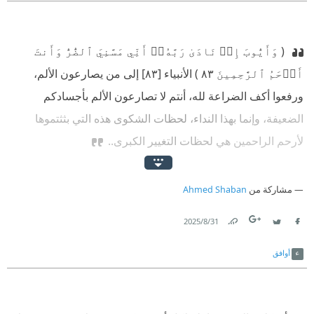
‫ ( وَأَيُّوبَ إِذۡ نَادَىٰ رَبَّهُۥٓ أَنِّي مَسَّنِيَ ٱلضُّرُّ وَأَنتَ
أَرۡحَمُ ٱلرَّٰحِمِينَ ٨٣ ) الأنبياء [٨٣]
‫ إلى من يصارعون الألم،
ورفعوا أكف الضراعة لله، أنتم لا تصارعون الألم بأجسادكم
الضعيفة، وإنما بهذا النداء، لحظات الشكوى هذه التي بثثتموها
لأرحم الراحمين هي لحظات التغيير الكبرى..
مشاركة من
Ahmed Shaban
31‏/8‏/2025
Link
Twitter
Facebook
أوافق