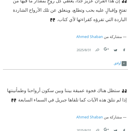
إن هذا القرآن عزيز جدًا، يعطي كل روحٍ بمقدار ما فيها من
تفتحٍ وإقبالٍ عليه بحب وتطلع، وينغلق عن تلك الأرواح الشاردة
الباردة التي تقرؤه كقراءتها لأي كتاب.
مشاركة من
Ahmed Shaban
31‏/8‏/2025
Link
Twitter
Facebook
أوافق
ستظل هناك فجوة عميقة بيننا وبين سكون أرواحنا وطمأنينتها
إذا لم نتلقَ هذه الآيات كما تلقاها جبريل في السماء السابعة
مشاركة من
Ahmed Shaban
31‏/8‏/2025