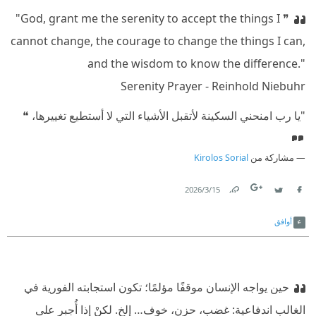
❞ ⁠‪"God, grant me the serenity to accept the things I
cannot change, the courage to change the things I can,
and the wisdom to know the difference."
‪Serenity Prayer - Reinhold Niebuhr
⁠‫‏"يا رب امنحني السكينة لأتقبل الأشياء التي لا أستطيع تغييرها، ❝
مشاركة من
Kirolos Sorial
15‏/3‏/2026
Link
Twitter
Facebook
أوافق
حين يواجه الإنسان موقفًا مؤلمًا؛ تكون استجابته الفورية في
الغالب اندفاعية: غضب، حزن، خوف… إلخ. لكنْ إذا أُجبر على