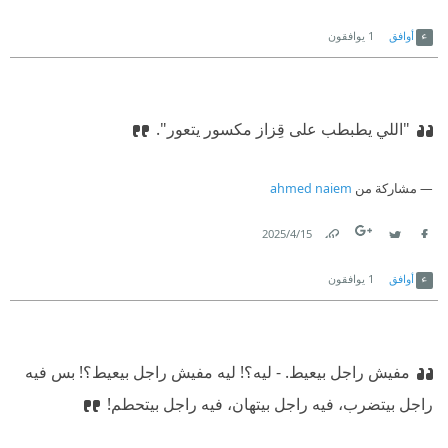
Link
Twitter
Facebook
أوافق
1
يوافقون
"اللي يطبطب على قِزاز مكسور يتعور".‏
مشاركة من
ahmed naiem
15‏/4‏/2025
Link
Twitter
Facebook
أوافق
1
يوافقون
مفيش راجل بيعيط.‏
‫ ‏- ليه؟! ليه مفيش راجل بيعيط؟! بس فيه
راجل بيتضرب، فيه راجل بيتهان، فيه راجل بيتحطم!‏