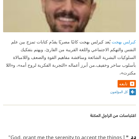
كيرلس بهجت
يُعد كيرلس بهجت كاتبًا مصريًا يقدّم كتابات تمزج بين علم
النفس والتهكم الاجتماعي واللغة القريبة من القارئ، ويهتم بتفكيك
السلوكيات البشرية الشائعة ومناقشة مفاهيم القوة والضعف واللامبالاة
بأسلوب ساخر وخفيف.من أبرز أعماله «التجربة الفكرية لروح أمه»، و«اللا
مكترث»،
تابعه
كل المؤلفون
اقتباسات من الراجل المكنة
❞ ⁠‪"God, grant me the serenity to accept the things I