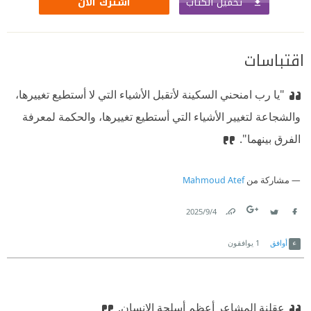
تحميل الكتاب
اشترك الآن
اقتباسات
"يا رب امنحني السكينة لأتقبل الأشياء التي لا أستطيع تغييرها،
والشجاعة لتغيير الأشياء التي أستطيع تغييرها، والحكمة لمعرفة
الفرق بينهما".‏
مشاركة من
Mahmoud Atef
4‏/9‏/2025
Link
Twitter
Facebook
أوافق
1
يوافقون
عقلنة المشاعر أعظم أسلحة الإنسان.‏