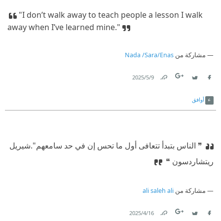
"I don’t walk away to teach people a lesson I walk
away when I’ve learned mine."
مشاركة من
Nada /Sara/Enas
9‏/5‏/2025
Link
Twitter
Facebook
أوافق
❞ الناس بتبدأ تتعافى أول ما تحس إن في حد سامعهم".‏
‫‏شيريل
ريتشاردسون‏ ❝
مشاركة من
ali saleh ali
16‏/4‏/2025