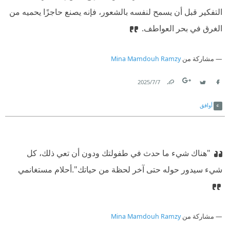
التفكير قبل أن يسمح لنفسه بالشعور، فإنه يصنع حاجزًا يحميه من
الغرق في بحر العواطف.
مشاركة من
Mina Mamdouh Ramzy
7‏/7‏/2025
Link
Twitter
Facebook
أوافق
"هناك شيء ما حدث في طفولتك ودون أن تعي ذلك، كل
شيء سيدور حوله حتى آخر لحظة من حياتك".‏
‫‏أحلام مستغانمي‏
مشاركة من
Mina Mamdouh Ramzy