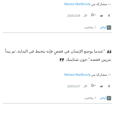
مشاركة من
Marwa Madbouly
28‏/2‏/2025
Link
Twitter
Facebook
أوافق
1
يوافقون
‏"عندما يوضع الإنسان في قفصٍ فإنه يتخبط في البداية، ثم يبدأ
بتزيين قفصه".‏
‫‏جون شتاينبك‏
مشاركة من
Marwa Madbouly
27‏/2‏/2025
Link
Twitter
Facebook
أوافق
1
يوافقون