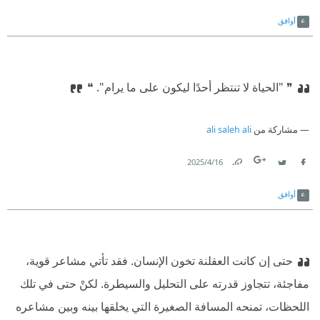
Link
Twitter
Facebook
أوافق
❞ "الحياة لا تنتظر أحدًا ليكون على ما يرام". ❝
مشاركة من
ali saleh ali
16‏/4‏/2025
Link
Twitter
Facebook
أوافق
‏حتى إن كانت العقلنة تخون الإنسان. فقد تأتي مشاعر قوية،
مفاجئة، تتجاوز قدرته على التحليل والسيطرة. لكنْ حتى في تلك
اللحظات، تمنحه المسافة الصغيرة التي يخلقها بينه وبين مشاعره