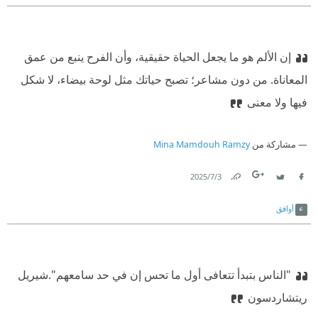
إن الألم هو ما يجعل الحياة حقيقية، وأن الفرح ينبع من عمق
المعاناة. من دون مشاعر؛ تصبح حياتك مثل لوحة بيضاء، لا شكل
فيها ولا معنى
مشاركة من
Mina Mamdouh Ramzy
3‏/7‏/2025
Link
Twitter
Facebook
أوافق
"الناس بتبدأ تتعافى أول ما تحس إن في حد سامعهم".‏
‫‏شيريل
ريتشاردسون‏