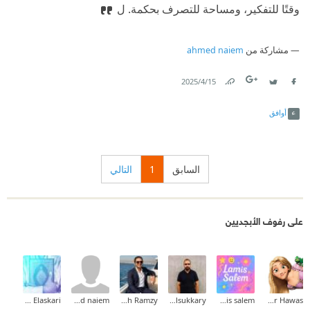
وقتًا للتفكير، ومساحة للتصرف بحكمة. ل
مشاركة من
ahmed naiem
15‏/4‏/2025
Link
Twitter
Facebook
أوافق
السابق
1
التالي
على رفوف الأبجديين
Ahmed Elaskari
ahmed naiem
Mina Mamdouh Ramzy
Ahmed Elsukkary
lamis salem
Hadeer Hawas