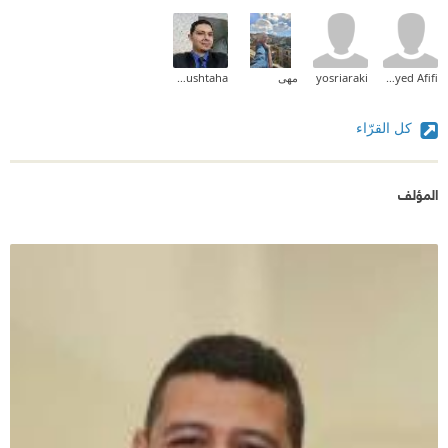
Haytham Sayed Afifi
yosriaraki
مهى
MohamMed Z Mushtaha
كل القرّاء
المؤلف