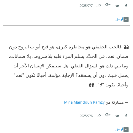
7‏/7‏/2025
Link
Twitter
Facebook
أوافق
فالحب الحقيقي هو مخاطرة كبرى، هو فتح أبواب الروح دون
ضمان. نعم، في الحبِّ، يسلم المرء قلبه بلا شروط، بلا ضمانات.
وما يلي ذلك هو السؤال الفعلي: هل سيتمكن الإنسان الآخر أن
يحمل قلبك دون أن يسحقه؟ الإجابة مؤلمة، أحيانًا تكون "نعم"
وأحيانًا تكون "لا".‏
مشاركة من
Mina Mamdouh Ramzy
6‏/7‏/2025
Link
Twitter
Facebook
أوافق