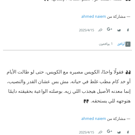
مشاركة من
ahmed naiem
15‏/4‏/2025
Link
Twitter
Facebook
أوافق
1
يوافقون
‏فقولًا واحدًا، الكويس مصيره مع الكويس، حتى لو طالت الأيام
أو خد كام مطب غلط في حياته. مش بس عشان القدر والنصيب،
إنما معدنه الأصيل هيجذب اللي زيه. بوصلته الواعية بحقيقته دايمًا
هتوجهه للي يستحقه.‏
مشاركة من
ahmed naiem
15‏/4‏/2025