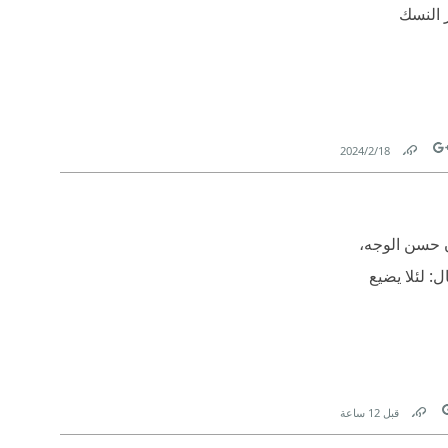
ر النسك
18‏/2‏/2024
Link
Tw
ن حسن الوجه،
: لئلا يضيع
قبل 12 ساعة
Link