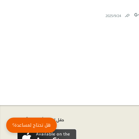
24‏/9‏/2025
Link
Tw
حمّل تطبيق أبجد مجاناً
هل تحتاج لمساعدة؟