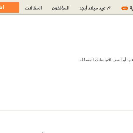
اش
ية
🎉 عيد ميلاد أبجد
المؤلفون
المقالات
جديد
ا أو أضف اقتباساتك المفضّلة.