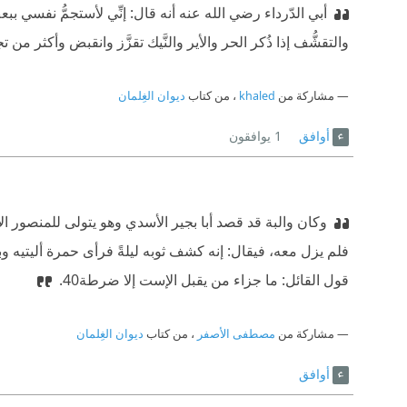
أبي الدّرداء رضي الله عنه أنه قال: إنِّي لأستجمُّ نفسي ب
والتقشُّف إذا ذُكر الحر والأير والنَّيك تقزَّز وانقبض وأكثر من
مشاركة من
khaled
، من كتاب
ديوان الغِلمان
أوافق
1
يوافقون
وكان والبة قد قصد أبا بجير الأسدي وهو يتولى للمنصور ا
فلم يزل معه، فيقال: إنه كشف ثوبه ليلةً فرأى حمرة أليتيه و
قول القائل: ما جزاء من يقبل الإست إلا ضرطة40.‏
مشاركة من
مصطفى الأصفر
، من كتاب
ديوان الغِلمان
أوافق