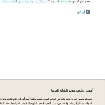
مشاركة من
خديجة مراد
، من كتاب
حكايات مختارات من كتاب البخلاء
‫ أفتريد أن يكون جلاسه على هذه الشريطة
أوافق
أبجد
: أسلوب جديد للقراءة العربية
أبجد هو تطبيق القراءة رقم واحد في العالم العربي. تضم مكتبة أبجد أحدث وأهم الكتب والروايات
المجالات، مثل الروايات والقصص، كتب الأدب، الكتب التاريخية، الكتب السياسية، كتب المال 