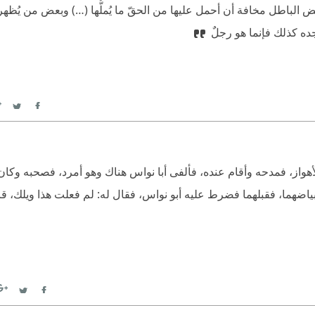
بعض الباطل مخافة أن أحمل عليها من الحقّ ما يُملُّها (…) وبعض من يُظه
 تجده كذلك فإنما هو رجلٌ
itter
Facebook
لأهواز، فمدحه وأقام عنده، فألفى أبا نواس هناك وهو أمرد، فصحبه وكا
بياضهما، فقبلهما فضرط عليه أبو نواس، فقال له: لم فعلت هذا ويلك، قال
Twitter
Facebook