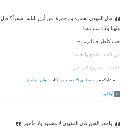
قال المهدي لعمارة بن حمزة: من أرق الناس شعراً؟ قال: و
‫ولهـا ولا ذنـب لـهـا
‫حب كأطراف الرمـاح
‫في القلب يفدح والحشـا
‫فالقلب مجروح النواحي
مشاركة من
مصطفى الأصفر
، من كتاب
ديوان الغِلمان
‫ قال: صدقت والله، قال: فما يمنعك من منادمته يا أمير ال
‫قلت لساقينا على خـلـوة
أوافق
‫أدن كذا رأسك من رأسي
‫ونم على وجهك لي ساعةً
واحذر الغبن فان المغبون لا محمود ولا مأجور
‫إني امرؤ أنكح جلاسـي