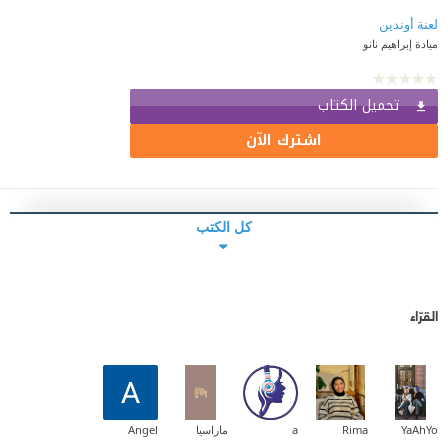
لعنة أوندين
ميادة إبراهيم نانو
تحميل الكتاب
اشترك الآن
كل الكتب
القرّاء
YaAhYo
Rima
a
ماراسيا
Angel