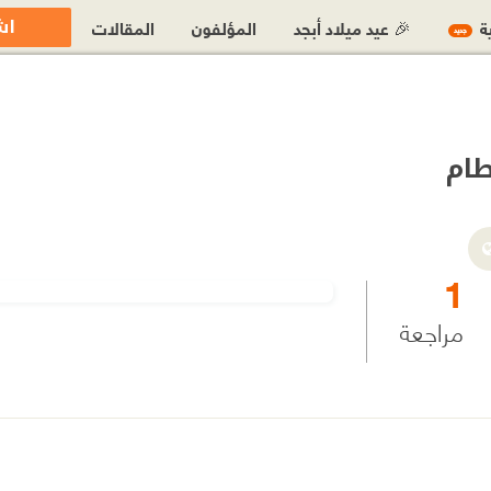
اش
ية
🎉 عيد ميلاد أبجد
المؤلفون
المقالات
جديد
ام
1
مراجعة