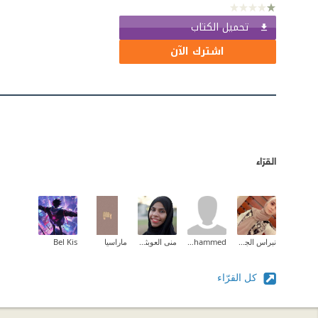
تحميل الكتاب
اشترك الآن
القرّاء
نبراس الجيلاني
R. Mohammed
منى العوبثاني | Muna Al Obathani
ماراسيا
Bel Kis
كل القرّاء