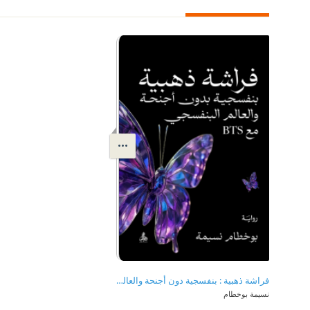
فراشة ذهبية : بنفسجية دون أجنحة والعالم البنفسجي مع BTS
نسيمة بوخطام