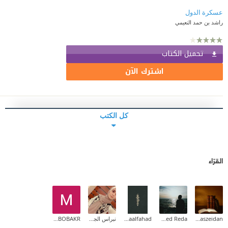
راشد بن حمد النعيمي
تحميل الكتاب
اشترك الآن
كل الكتب
القرّاء
anaszeidan
Ahmed Reda
Asmaalfahad
نبراس الجيلاني
MOHAMED ELSAYED ABOBAKR