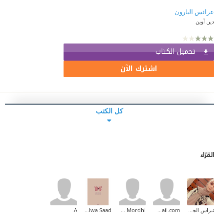
عرائس البارون
دين أوين
تحميل الكتاب
اشترك الآن
كل الكتب
القرّاء
نبراس الجيلاني
do3a2wael@gmail.com
Yasmeen Mordhi
Salwa Saad
A.