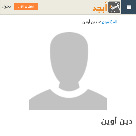
اشترك الآن
دخول
المؤلفون
> دين أوين
دين أوين