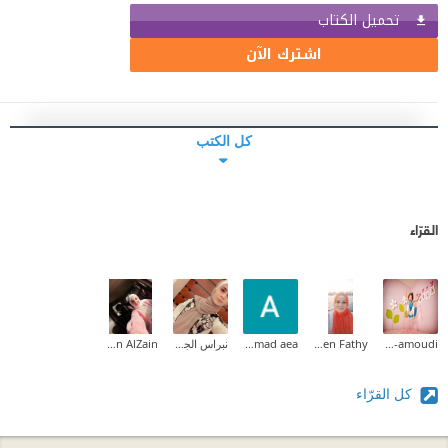
تحميل الكتاب
اشترك الآن
كل الكتب
القرّاء
Reem Al-amoudi
Sheren Fathy
Ahmad aea
نبراس الجيلاني
Nesreen AlZain
كل القرّاء