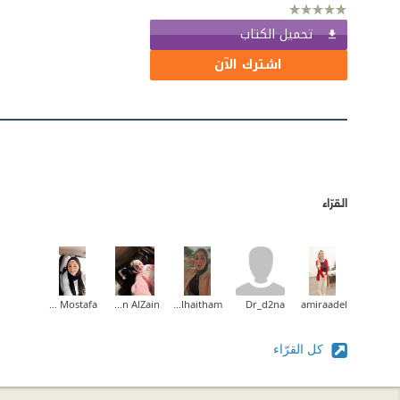
تحميل الكتاب
اشترك الآن
القرّاء
Lamis Mostafa
Nesreen AlZain
Zainab_alhaitham
Dr_d2na
amiraadel
كل القرّاء