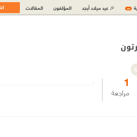
اش
ية
🎉 عيد ميلاد أبجد
المؤلفون
المقالات
جديد
تون
1
مراجعة