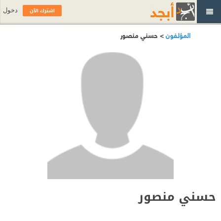
اشترك الآن
دخول
المؤلفون
> حسني منصور
حسني منصور