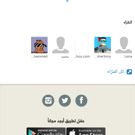
القرّاء
Lena
Shady Elsherbiny
bashar.ghanem99@yahoo.com
محمد
Hagar Mohammed
كل القرّاء
حمّل تطبيق أبجد مجاناً