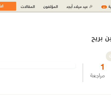
اش
ية
🎉 عيد ميلاد أبجد
المؤلفون
المقالات
جديد
ن بريح
1
مراجعة