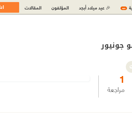
اش
ية
🎉 عيد ميلاد أبجد
المؤلفون
المقالات
جديد
و جونيور
1
مراجعة