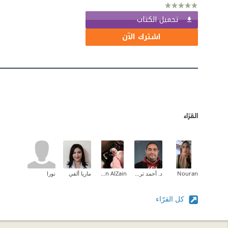
تحميل الكتاب
اشترك الآن
القرّاء
Nouran
د. أحمد تركي
Nesreen AlZain
ماريا ألفي
نورا
كل القرّاء