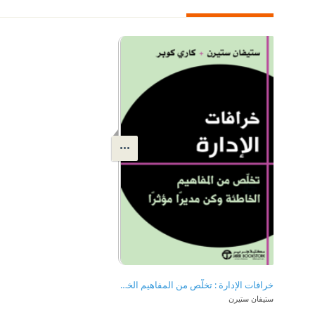
‎خرافات الإدارة : تخلّص من المفاهيم الخاطئة وكن مديراً مؤثراً | Myths of Management
ستيفان ستيرن