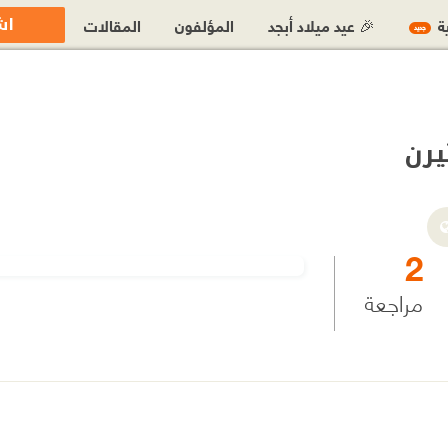
اش
ية
🎉 عيد ميلاد أبجد
المؤلفون
المقالات
جديد
يرن
2
مراجعة