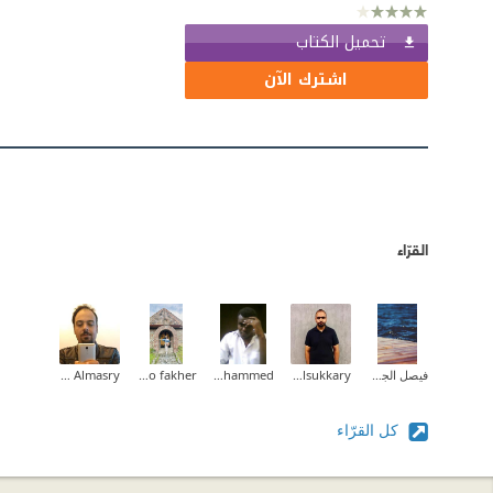
تحميل الكتاب
اشترك الآن
القرّاء
فيصل الجهني
Ahmed Elsukkary
Jbril Mohammed
Yasmine f. abo fakher
Wael Almasry
كل القرّاء