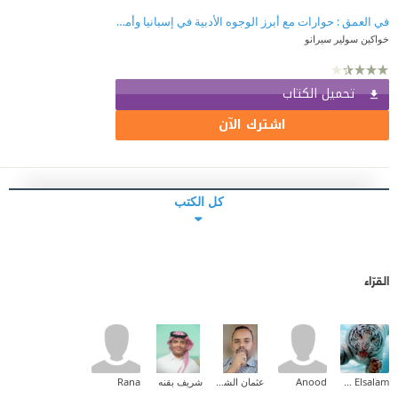
‎في العمق : حوارات مع أبرز الوجوه الأدبية في إسبانيا وأمريكا اللاتينية
خواكين سولير سيرانو
تحميل الكتاب
اشترك الآن
كل الكتب
القرّاء
Ehab Mohammed Abd Elsalam
Anood
عثمان الشيخ خضر النور
شريف بقنه
Rana