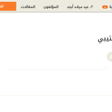
اش
ية
🎉 عيد ميلاد أبجد
المؤلفون
المقالات
جديد
تيبي