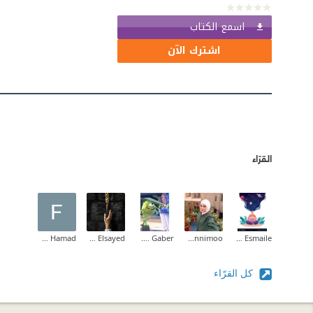
اسمع الكتاب
اشترك الآن
القرّاء
Fatimah Hamad
Lamya Elsayed
Koky M. Gaber
emannimoo
Zahraa Esmaile
كل القرّاء