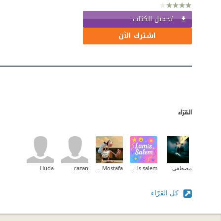
تحميل الكتاب
اشترك الآن
القرّاء
مصطفى
lamis salem
Mona Mostafa
razan
Huda
كل القرّاء