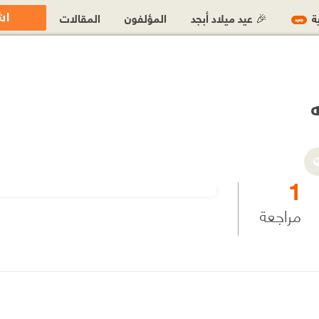
اش
ية
🎉 عيد ميلاد أبجد
المؤلفون
المقالات
جديد
1
مراجعة