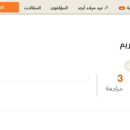
اش
ية
🎉 عيد ميلاد أبجد
المؤلفون
المقالات
جديد
يم
3
مراجعة