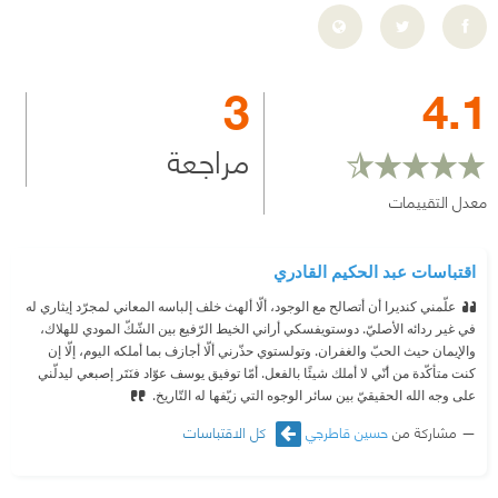
3
4.1
مراجعة
معدل التقييمات
اقتباسات عبد الحكيم القادري
علّمني كنديرا أن أتصالح مع الوجود، ألّا ألهث خلف إلباسه المعاني لمجرّد إيثاري له
في غير ردائه الأصليّ. دوستويفسكي أراني الخيط الرّفيع بين الشّكّ المودي للهلاك،
والإيمان حيث الحبّ والغفران. وتولستوي حذّرني ألّا أجازف بما أملكه اليوم، إلّا إن
كنت متأكّدة من أنّي لا أملك شيئًا بالفعل. أمّا توفيق يوسف عوّاد فنَتَر إصبعي ليدلّني
على وجه الله الحقيقيّ بين سائر الوجوه التي زيّفها له التّاريخ.
مشاركة من
حسين قاطرجي
كل الاقتباسات