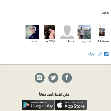
القرّاء
Fatma Al-Refaee
حسين قاطرجي
Rana
Nesreen AlZain
Aya Hisham
كل القرّاء
حمّل تطبيق أبجد مجاناً