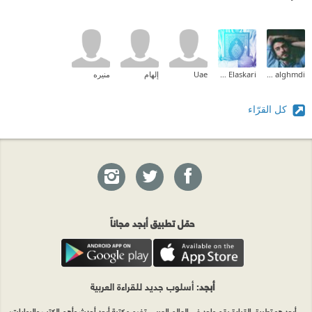
ali alghmdi
Ahmed Elaskari
Uae
إلهام
منيره
كل القرّاء
حمّل تطبيق أبجد مجاناً
أبجد
: أسلوب جديد للقراءة العربية
أبجد هو تطبيق القراءة رقم واحد في العالم العربي. تضم مكتبة أبجد أحدث وأهم الكتب والروايات،