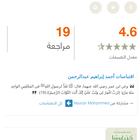
19
4.6
مراجعة
معدل التقييمات
اقتباسات أحمد إبراهيم عبدالرحمن
وعن ابن عمر رَضِي الله عنهما، قال: كُنَّا نَعُدُّ لرسولِ اللهِﷺ في المَجْلِسِ الواحِدِ
مئَةَ مَرَّةٍ: ((رَبِّ اغْفِرْ لِي وَتُبْ عَلَيَّ إنَّكَ أَنْتَ التَّوَّابُ الرَّحِيمُ)) (16).
مشاركة من
Nouran Mohammed
كل الاقتباسات