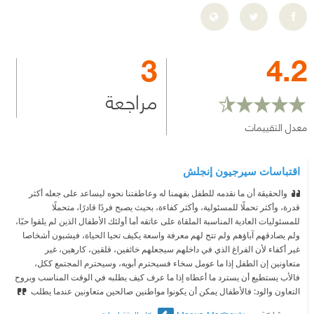
3
4.2
مراجعة
معدل التقييمات
اقتباسات سيرجيون إنجلش
والحقيقة أن ما نقدمه للطفل بفهمنا له وعاطفتنا نحوه ليساعد على جعله أكثر
قدرة، وأكثر تحملًا للمسئولية، وأكثر كفاءة، بحيث يصبح فردًا قادرًا، متحملًا
للمسئوليات العادية المناسبة الملقاة على عاتقه أما أولئك الأطفال الذين لم يلقوا حبًا،
ولم يصادقهم آباؤهم ولم تتح لهم معرفة واسعة يكيف تحيا الحياة، فيشبون أشخاصا
غير أكفاء لأن الفراغ الذي في داخلهم سيجعلهم خائفين، قلقين، كارهين، غير
متعاونين إن الطفل إذا ما عومل سخاء فسيحترم أبويه، وسيحترم المجتمع ككل،
فالأب يستطيع أن يسترد ما أعطاه إذا ما عرف كيف يطلبه في الوقت المناسب وبروح
التعاون والود: فالأطفال يمكن أن يكونوا مواطنين صالحين متعاونين عندما يطلب