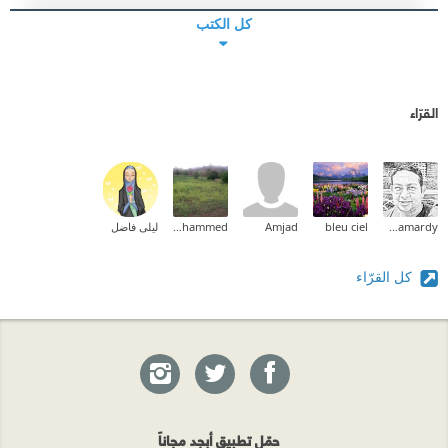
كل الكتب
القرّاء
Mahmoud Shamardy
bleu ciel
Amjad
Safa Mohammed
ليلى فاضل
كل القرّاء
حمّل تطبيق أبجد مجاناً