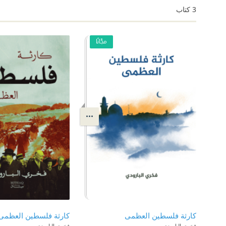
3
كتاب
مجّانًا
كارثة فلسطين العظمى
فخري البارودي
فخري البارودي