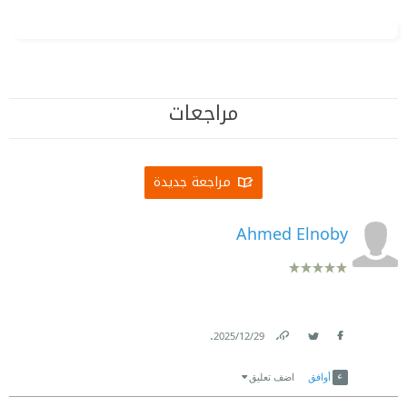
مراجعات
مراجعة جديدة
Ahmed Elnoby
.
29‏/12‏/2025
Link
Twitter
Facebook
أوافق
اضف تعليق