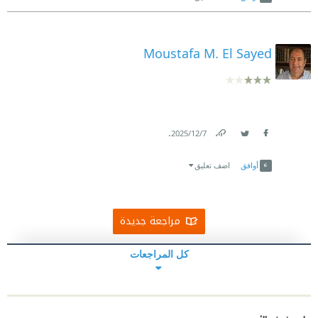
Moustafa M. El Sayed
.
7‏/12‏/2025
Link
Twitter
Facebook
أوافق
اضف تعليق
مراجعة جديدة
كل المراجعات