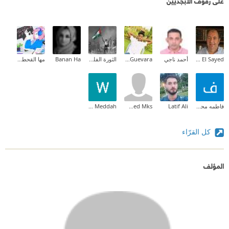
على رفوف الأبجديين
Moustafa M. El Sayed
أحمد ناجي
Sēdøø Guevara
الثورة الفلسطينية
Banan Ha
مها القحطاني
فاطمه محمد
Latif Ali
Mohamed Mks
Wissam Meddah
كل القرّاء
المؤلف