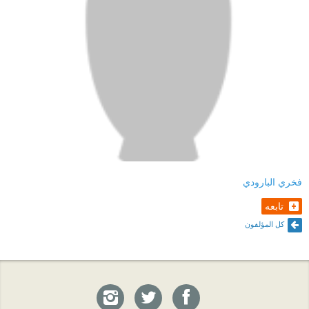
فخري البارودي
تابعه
كل المؤلفون