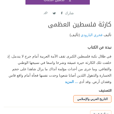
اشتر
شارك
Link
Twitter
Facebook
كارثة فلسطين العظمى
تأليف
فخري البارودي
(تأليف)
نبذة عن الكتاب
في ظلال نكبة فلسطين الكبرى تقف الأمة العربية أمام جرح لا يندمل، إذ
خلفت تلك الكارثة حيرة عميقة وشرخا واسعا في نسيجها الوطني
والثقافي. وما جرى من أحداث مؤلمة آنذاك ما يزال شاهدا على حجم
الخسارة والذهول اللذين أصابا شعوبا وجدت نفسها فجأة أمام واقع قاس
وفقدان أرض. وقد أدى
... المزيد
التصنيف
التاريخ العربي والإسلامي
سياسة عربية