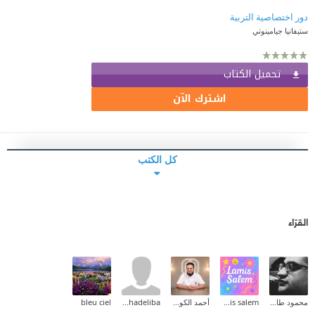
دور اختصاصية التربية
ستيفانيا جيامينوتي
تحميل الكتاب
اشترك الآن
كل الكتب
القرّاء
محمود طارق إبراهيم
lamis salem
أحمد الكودي
aichadeliba
bleu ciel