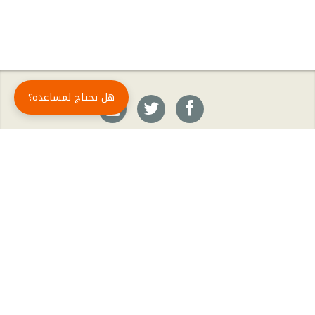
هل تحتاج لمساعدة؟
حمّل تطبيق أبجد مجاناً
أبجد
: أسلوب جديد للقراءة العربية
أبجد هو تطبيق القراءة رقم واحد في العالم العربي. تضم مكتبة أبجد أحدث وأهم الكتب والروايات،
بالإضافة إلى الكتب الأكثر مبيعاً والكتب الأكثر رواجاً من شتّى المجالات، مثل الروايات والقصص، كتب
الأدب، الكتب التاريخية، الكتب السياسية، كتب المال والأعمال، كتب الفلسفة وكتب التنمية البشرية
وتطوير الذات وغيرها.
الكتب
تواصل معنا
الأسئلة الشائعة
اشتراك أبجد بلا حدود
المؤلفون