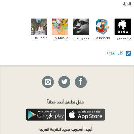
القرّاء
دينا ممدوح
Halima Belarbi
محمود طارق إبراهيم
Tahany Maalla
Nahla Rabie
كل القرّاء
حمّل تطبيق أبجد مجاناً
أبجد
: أسلوب جديد للقراءة العربية