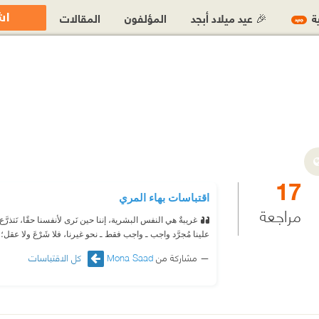
اش
ية
🎉 عيد ميلاد أبجد
المؤلفون
المقالات
جديد
17
اقتباسات بهاء المري
مراجعة
غريبةٌ هي النفس البشرية، إننا حين نَرى لأنفسنا حقًا، نَتذرَّع 
علينا مُجرَّد واجب ـ واجب فقط ـ نحو غيرنا، فلا شَرْعَ ولا عقل؛
مشاركة من
Mona Saad
كل الاقتباسات