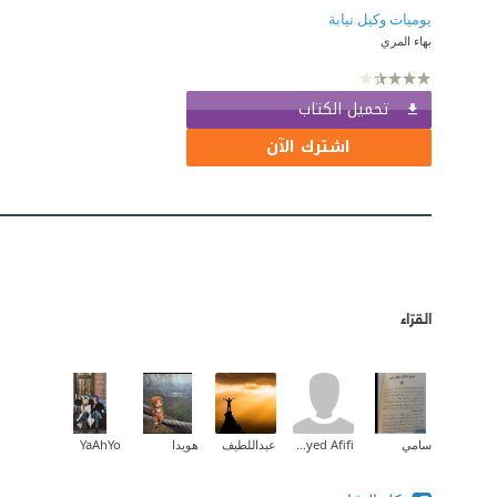
يوميات وكيل نيابة
بهاء المري
تحميل الكتاب
اشترك الآن
القرّاء
سامي
Haytham Sayed Afifi
عبداللطيف
هويدا
YaAhYo