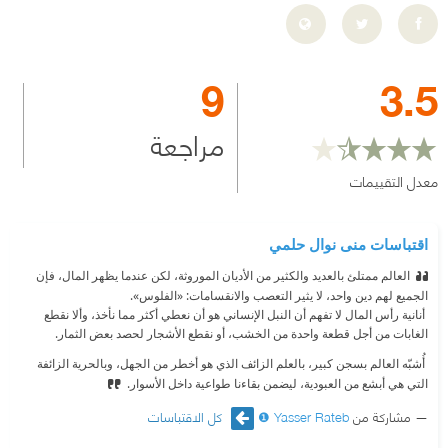
9
3.5
مراجعة
معدل التقييمات
اقتباسات منى نوال حلمي
العالم ممتلئ بالعديد والكثير من الأديان الموروثة، لكن عندما يظهر المال، فإن
الجميع لهم دين واحد، لا يثير التعصب والانقسامات: «الفلوس».
‫ أنانية رأس المال لا تفهم أن النبل الإنساني هو أن نعطي أكثر مما نأخذ، وألا نقطع
الغابات من أجل قطعة واحدة من الخشب، أو نقطع الأشجار لحصد بعض الثمار.
‫ أُشبّه العالم بسجن كبير، بالعلم الزائف الذي هو أخطر من الجهل، وبالحرية الزائفة
التي هي أبشع من العبودية، ليضمن بقاءنا طواعية داخل الأسوار.
مشاركة من
Yasser Rateb ❶
كل الاقتباسات