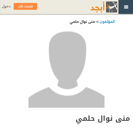
اشترك الآن
دخول
المؤلفون
> منى نوال حلمي
منى نوال حلمي