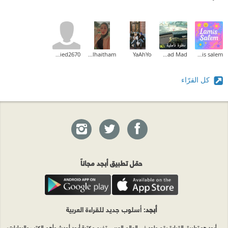
Omniaobied2670
Zainab_alhaitham
YaAhYo
Fatmad Mad
lamis salem
كل القرّاء
حمّل تطبيق أبجد مجاناً
أبجد
: أسلوب جديد للقراءة العربية
أبجد هو تطبيق القراءة رقم واحد في العالم العربي. تضم مكتبة أبجد أحدث وأهم الكتب والروايات،