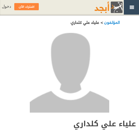
اشترك الآن
دخول
المؤلفون
> علياء علي كلداري
علياء علي كلداري