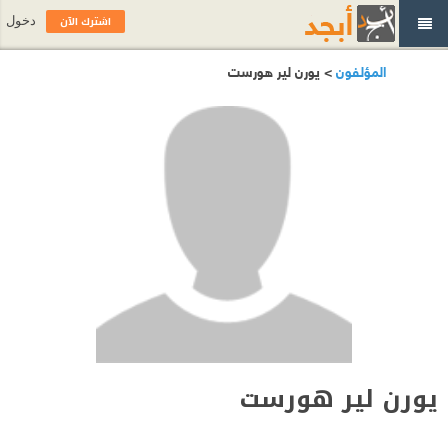
اشترك الآن
دخول
المؤلفون
> يورن لير هورست
يورن لير هورست