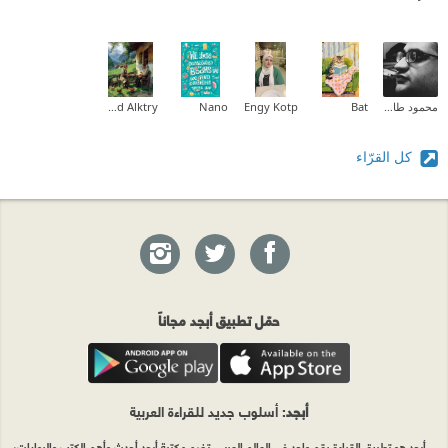
محمود طارق إبراهيم
Bat
Engy Kotp
Nano
Ahmed Alktry
كل القرّاء
حمّل تطبيق أبجد مجاناً
أبجد
: أسلوب جديد للقراءة العربية
أبجد هو تطبيق القراءة رقم واحد في العالم العربي. تضم مكتبة أبجد أحدث وأهم الكتب والروايات،